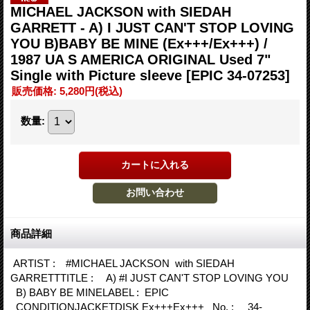
MICHAEL JACKSON with SIEDAH
GARRETT - A) I JUST CAN'T STOP LOVING
YOU B)BABY BE MINE (Ex+++/Ex+++) /
1987 UA S AMERICA ORIGINAL Used 7"
Single with Picture sleeve
[EPIC 34-07253]
販売価格
:
5,280円
(税込)
数量
:
商品詳細
ARTIST : #MICHAEL JACKSON with SIEDAH
GARRETTTITLE : A) #I JUST CAN'T STOP LOVING YOU
B) BABY BE MINELABEL : EPIC
CONDITIONJACKETDISK Ex+++Ex+++ No. : 34-