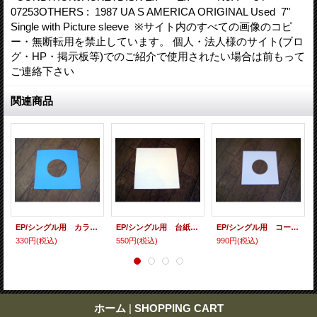
07253OTHERS : 1987 UA S AMERICA ORIGINAL Used 7"
Single with Picture sleeve ※サイト内のすべての画像のコピ
ー・無断転用を禁止しています。 個人・法人様のサイト(ブロ
グ・HP・掲示板等)でのご紹介で使用されたい場合は前もって
ご連絡下さい
関連商品
EP/シングル用 カラースリーヴ（全4色） 5枚セット
EP/シングル用 台紙 10枚セット
EP/シングル用 コート紙丸穴ジャケ 白 10 copies set / １０枚セット
330円
(税込)
550円
(税込)
990円
(税込)
ホーム
|
SHOPPING CART