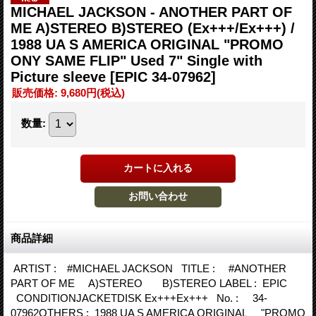
MICHAEL JACKSON - ANOTHER PART OF
ME A)STEREO B)STEREO (Ex+++/Ex+++) /
1988 UA S AMERICA ORIGINAL "PROMO
ONY SAME FLIP" Used 7" Single with
Picture sleeve
[EPIC 34-07962]
販売価格
:
9,680円
(税込)
数量
:
商品詳細
ARTIST : #MICHAEL JACKSON TITLE : #ANOTHER
PART OF ME A)STEREO B)STEREO LABEL : EPIC
CONDITIONJACKETDISK Ex+++Ex+++ No. : 34-
07962OTHERS : 1988 UA S AMERICA ORIGINAL "PROMO