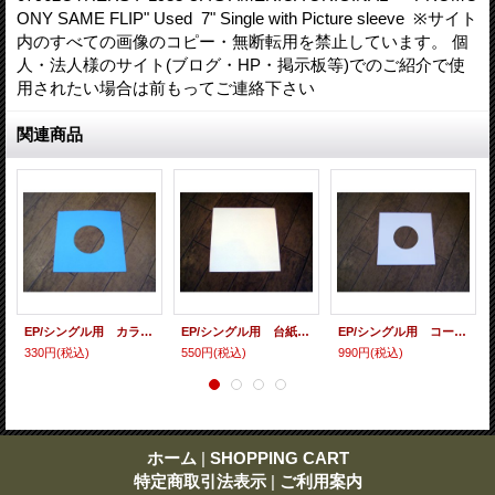
ONY SAME FLIP" Used 7" Single with Picture sleeve ※サイト
内のすべての画像のコピー・無断転用を禁止しています。 個
人・法人様のサイト(ブログ・HP・掲示板等)でのご紹介で使
用されたい場合は前もってご連絡下さい
関連商品
EP/シングル用 カラースリーヴ（全4色） 5枚セット
EP/シングル用 台紙 10枚セット
EP/シングル用 コート紙丸穴ジャケ 白 10 copies set / １０枚セット
330円
(税込)
550円
(税込)
990円
(税込)
ホーム
|
SHOPPING CART
特定商取引法表示
|
ご利用案内