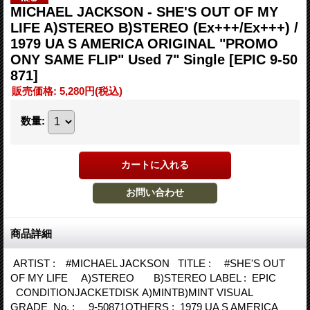
MICHAEL JACKSON - SHE'S OUT OF MY
LIFE A)STEREO B)STEREO (Ex+++/Ex+++) /
1979 UA S AMERICA ORIGINAL "PROMO
ONY SAME FLIP" Used 7" Single
[EPIC 9-50
871]
販売価格
:
5,280円
(税込)
数量
:
商品詳細
ARTIST : #MICHAEL JACKSON TITLE : #SHE'S OUT
OF MY LIFE A)STEREO B)STEREO LABEL : EPIC
CONDITIONJACKETDISK A)MINTB)MINT VISUAL
GRADE No. : 9-50871OTHERS : 1979 UA S AMERICA