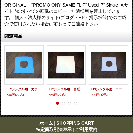
ORIGINAL "PROMO ONY SAME FLIP" Used 7" Single ※サ
イト内のすべての画像のコピー・無断転用を禁止していま
す。 個人・法人様のサイト(ブログ・HP・掲示板等)でのご紹
介で使用されたい場合は前もってご連絡下さい
関連商品
EP/シングル用 カラースリーヴ（全4色） 5枚セット
EP/シングル用 台紙 10枚セット
EP/シングル用 コート紙丸穴ジャケ 白 10 copies set / １０枚セット
330円
(税込)
550円
(税込)
990円
(税込)
ホーム
|
SHOPPING CART
特定商取引法表示
|
ご利用案内