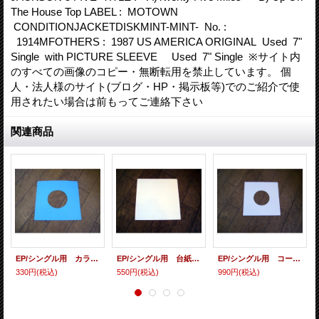
The House Top LABEL : MOTOWN
CONDITIONJACKETDISKMINT-MINT- No. :
1914MFOTHERS : 1987 US AMERICA ORIGINAL Used 7"
Single with PICTURE SLEEVE Used 7" Single ※サイト内
のすべての画像のコピー・無断転用を禁止しています。 個
人・法人様のサイト(ブログ・HP・掲示板等)でのご紹介で使
用されたい場合は前もってご連絡下さい
関連商品
EP/シングル用 カラースリーヴ（全4色） 5枚セット
EP/シングル用 台紙 10枚セット
EP/シングル用 コート紙丸穴ジャケ 白 10 copies set / １０枚セット
330円
(税込)
550円
(税込)
990円
(税込)