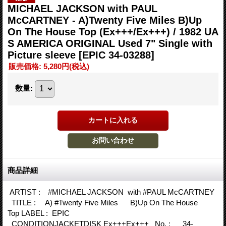
MICHAEL JACKSON with PAUL
McCARTNEY - A)Twenty Five Miles B)Up
On The House Top (Ex+++/Ex+++) / 1982 UA
S AMERICA ORIGINAL Used 7" Single with
Picture sleeve
[EPIC 34-03288]
販売価格
:
5,280円
(税込)
数量
:
商品詳細
ARTIST : #MICHAEL JACKSON with #PAUL McCARTNEY
TITLE : A) #Twenty Five Miles B)Up On The House
Top LABEL : EPIC
CONDITIONJACKETDISK Ex+++Ex+++ No. : 34-