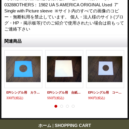
03288OTHERS : 1982 UA S AMERICA ORIGINAL Used 7"
Single with Picture sleeve ※サイト内のすべての画像のコピ
ー・無断転用を禁止しています。 個人・法人様のサイト(ブロ
グ・HP・掲示板等)でのご紹介で使用されたい場合は前もって
ご連絡下さい
関連商品
EP/シングル用 カラースリーヴ（全4色） 5枚セット
EP/シングル用 台紙 10枚セット
EP/シングル用 コート紙丸穴ジャケ 白 10 copies set / １０枚セット
330円
(税込)
550円
(税込)
990円
(税込)
ホーム
|
SHOPPING CART