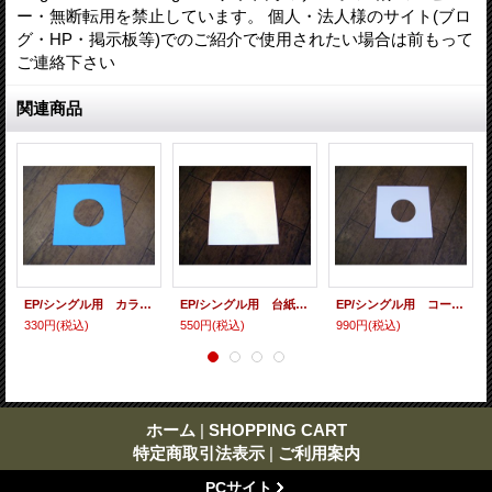
ー・無断転用を禁止しています。 個人・法人様のサイト(ブロ
グ・HP・掲示板等)でのご紹介で使用されたい場合は前もって
ご連絡下さい
関連商品
EP/シングル用 カラースリーヴ（全4色） 5枚セット
EP/シングル用 台紙 10枚セット
EP/シングル用 コート紙丸穴ジャケ 白 10 copies set / １０枚セット
330円
(税込)
550円
(税込)
990円
(税込)
ホーム
|
SHOPPING CART
特定商取引法表示
|
ご利用案内
PCサイト