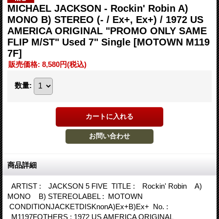
MICHAEL JACKSON - Rockin' Robin A)
MONO B) STEREO (- / Ex+, Ex+) / 1972 US
AMERICA ORIGINAL "PROMO ONLY SAME
FLIP M/ST" Used 7" Single
[MOTOWN M119
7F]
販売価格
:
8,580円
(税込)
数量
:
商品詳細
ARTIST : JACKSON 5 FIVE TITLE : Rockin' Robin A)
MONO B) STEREOLABEL : MOTOWN
CONDITIONJACKETDISKnonA)Ex+B)Ex+ No. :
M1197FOTHERS : 1972 US AMERICA ORIGINAL