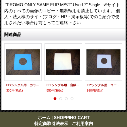
"PROMO ONLY SAME FLIP M/ST" Used 7" Single ※サイト
内のすべての画像のコピー・無断転用を禁止しています。 個
人・法人様のサイト(ブログ・HP・掲示板等)でのご紹介で使
用されたい場合は前もってご連絡下さい
関連商品
EP/シングル用 カラースリーヴ（全4色） 5枚セット
EP/シングル用 台紙 10枚セット
EP/シングル用 コート紙丸穴ジャケ 白 10 copies set / １０枚セット
330円
(税込)
550円
(税込)
990円
(税込)
ホーム
|
SHOPPING CART
特定商取引法表示
|
ご利用案内