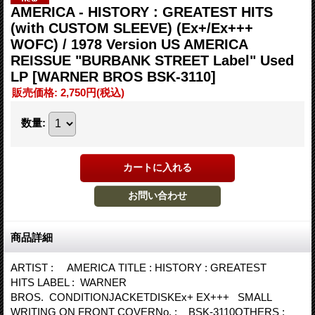
AMERICA - HISTORY : GREATEST HITS
(with CUSTOM SLEEVE) (Ex+/Ex+++
WOFC) / 1978 Version US AMERICA
REISSUE "BURBANK STREET Label" Used
LP
[WARNER BROS BSK-3110]
販売価格
:
2,750円
(税込)
数量
:
商品詳細
ARTIST : AMERICA TITLE : HISTORY : GREATEST
HITS LABEL : WARNER
BROS. CONDITIONJACKETDISKEx+ EX+++ SMALL
WRITING ON FRONT COVERNo. : BSK-3110OTHERS :