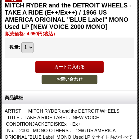
MITCH RYDER and the DETROIT WHEELS -
TAKE A RIDE (E++/Ex++) / 1966 US
AMERICA ORIGINAL "BLUE Label" MONO
Used LP
[NEW VOICE 2000 MONO]
販売価格
:
4,950円
(税込)
数量
:
商品詳細
ARTIST : MITCH RYDER and the DETROIT WHEELS
TITLE : TAKE A RIDE LABEL : NEW VOICE
CONDITIONJACKETDISKEx++Ex++
No. : 2000 MONO OTHERS : 1966 US AMERICA
ORIGINAL "BLUE Label" MONO Used LP ※サイト内のすべて