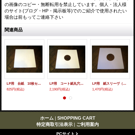
の画像のコピー・無断転用を禁止しています。個人・法人様
のサイト(ブログ・HP・掲示板等)でのご紹介で使用されたい
場合は前もってご連絡下さい
関連商品
LP用 台紙 10枚セット
LP用 コート紙丸穴ジャケ 10枚セット
LP用 紙スリーヴ（レギュラー 四角の角） 10枚セット
825円
(税込)
2,190円
(税込)
1,470円
(税込)
ホーム
|
SHOPPING CART
特定商取引法表示
|
ご利用案内
PCサイト