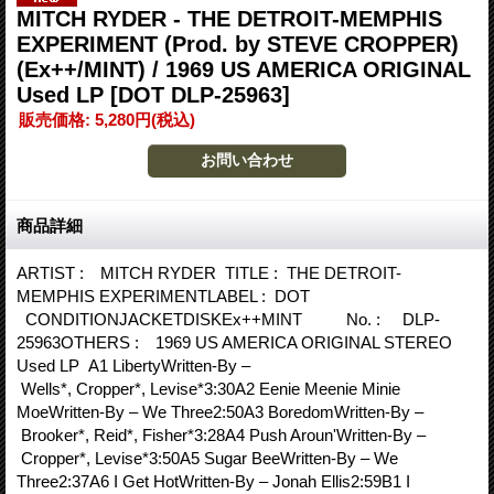
MITCH RYDER - THE DETROIT-MEMPHIS
EXPERIMENT (Prod. by STEVE CROPPER)
(Ex++/MINT) / 1969 US AMERICA ORIGINAL
Used LP
[DOT DLP-25963]
販売価格
:
5,280円
(税込)
商品詳細
ARTIST : MITCH RYDER TITLE : THE DETROIT-
MEMPHIS EXPERIMENTLABEL : DOT
CONDITIONJACKETDISKEx++MINT No. : DLP-
25963OTHERS : 1969 US AMERICA ORIGINAL STEREO
Used LP A1 LibertyWritten-By –
Wells*, Cropper*, Levise*3:30A2 Eenie Meenie Minie
MoeWritten-By – We Three2:50A3 BoredomWritten-By –
Brooker*, Reid*, Fisher*3:28A4 Push Aroun'Written-By –
Cropper*, Levise*3:50A5 Sugar BeeWritten-By – We
Three2:37A6 I Get HotWritten-By – Jonah Ellis2:59B1 I