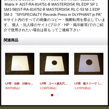
Matrix # A)ST-RA-814751-B MASTERDISK RL EDP SP 1
SM1-5B)ST-RA-814752-B MASTERDISK RL C-53 M-1 EDP
SM-2 "SP/SPECIALTY Records Press in OLYPHANT jn PA"
※サイト内のすべての画像のコピー・無断転用を禁止していま
す。 個人・法人様のサイト(ブログ・HP・掲示板等)でのご紹
介で使用されたい場合は前もってご連絡下さい
関連商品
LP用 台紙 10枚セット
LP用 コート紙丸穴ジャケ 10枚セット
LP用 紙スリーヴ（レギュラー 四角の角） 10枚セット
825円
(税込)
2,190円
(税込)
1,470円
(税込)