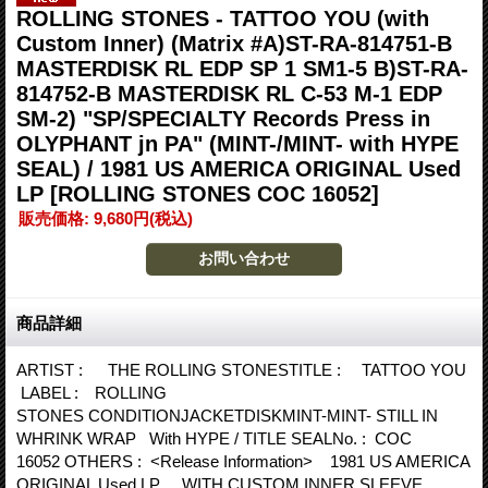
ROLLING STONES - TATTOO YOU (with
Custom Inner) (Matrix #A)ST-RA-814751-B
MASTERDISK RL EDP SP 1 SM1-5 B)ST-RA-
814752-B MASTERDISK RL C-53 M-1 EDP
SM-2) "SP/SPECIALTY Records Press in
OLYPHANT jn PA" (MINT-/MINT- with HYPE
SEAL) / 1981 US AMERICA ORIGINAL Used
LP
[ROLLING STONES COC 16052]
販売価格
:
9,680円
(税込)
商品詳細
ARTIST : THE ROLLING STONESTITLE : TATTOO YOU
LABEL : ROLLING
STONES CONDITIONJACKETDISKMINT-MINT- STILL IN
WHRINK WRAP With HYPE / TITLE SEALNo. : COC
16052 OTHERS : <Release Information> 1981 US AMERICA
ORIGINAL Used LP WITH CUSTOM INNER SLEEVE