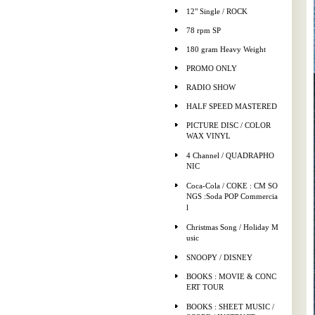
12" Single / ROCK
78 rpm SP
180 gram Heavy Weight
PROMO ONLY
RADIO SHOW
HALF SPEED MASTERED
PICTURE DISC / COLOR
WAX VINYL
4 Channel / QUADRAPHO
NIC
Coca-Cola / COKE : CM SO
NGS :Soda POP Commercia
l
Christmas Song / Holiday M
usic
SNOOPY / DISNEY
BOOKS : MOVIE & CONC
ERT TOUR
BOOKS : SHEET MUSIC /