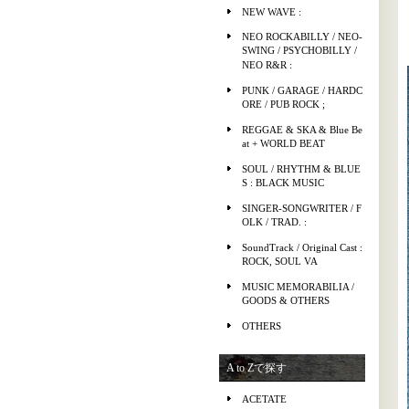
NEW WAVE :
NEO ROCKABILLY / NEO-
SWING / PSYCHOBILLY /
NEO R&R :
PUNK / GARAGE / HARDC
ORE / PUB ROCK ;
REGGAE & SKA & Blue Be
at + WORLD BEAT
SOUL / RHYTHM & BLUE
S : BLACK MUSIC
SINGER-SONGWRITER / F
OLK / TRAD. :
SoundTrack / Original Cast :
ROCK, SOUL VA
MUSIC MEMORABILIA /
GOODS & OTHERS
OTHERS
A to Zで探す
ACETATE