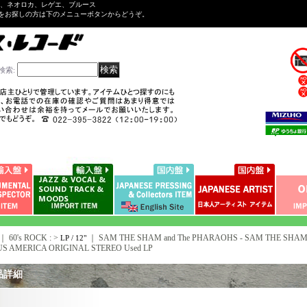
ル、ネオロカ、レゲエ、ブルース
をお探しの方は下のメニューボタンからどうぞ。
検索
:
｜ 60's ROCK : >
｜
SAM THE SHAM and The PHARAOHS - SAM THE SHAM R
LP / 12"
 US AMERICA ORIGINAL STEREO Used LP
品詳細