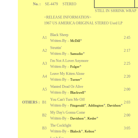
No. :
SE-4479 STEREO
STILL IN SHRINK WRAP
<RELEASE INFORMATION>
1967 US AMERICA ORIGINAL STEREO Used LP
Black Sheep
A1
2:45
Written-By –
*
McDill
Struttin'
A2
2:17
Written-By –
*
Samudio
I'm Not A Lover Anymore
A3
2:25
Written-By –
*
Folger
Leave My Kitten Alone
A4
2:20
Written-By –
*
Turner
Wanted Dead Or Alive
A5
2:00
Written-By –
*
Blackwell
You Can't Turn Me Off
OTHERS :
B1
2:03
Written-By –
*
,
*
,
*
Fitzgerald
Addington
Davidson
My Day's Gonna Come
B2
2:00
Written-By –
*
,
*
Davidson
Kesler
The Cockfight
B3
3:05
Written-By –
*
,
*
Blalock
Kelton