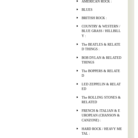
AMERICAN ROCK :
BLUES
BRITISH ROCK :
COUNTRY & WESTERN /
BLUE GRASS / HILLBILL
Y :
The BEATLES & RELATE
D THINGS :
BOB DYLAN & RELATED
THINGS
The BOPPERS & RELATE
D
LED ZEPPELIN & RELAT
ED
The ROLLING STONES &
RELATED
FRENCH & ITALIAN & E
UROPEAN (CHANSON &
CANZONE) :
HARD ROCK / HEAVY ME
TAL :