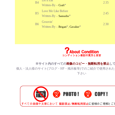
Let It Eat
B4
2:35
Written-By –
*
Craft
Love Me Like Before
B5
2:45
Written-By –
*
Samudio
Groovin'
B6
2:30
Written-By –
*
,
*
Brigati
Cavalier
※サイト内のすべての
画像のコピー・無断転用を禁止
し
個人・法人様のサイト(ブログ・HP・掲示板等)でのご紹介で使用され
下さい