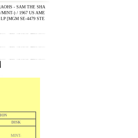
RAOHS - SAM THE SHA
/MINT-) / 1967 US AME
 LP
[
MGM SE-4479 STE
I
ION
DISK
MINT-