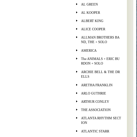
AL GREEN
AL KOOPER
ALBERT KING
ALICE COOPER
ALLMAN BROTHERS BA
ND, THE + SOLO
AMERICA
The ANIMALS + ERIC BU
RDON + SOLO
ARCHIE BELL & THE DR
ELLS
ARETHA FRANKLIN
ARLO GUTHRIE
ARTHUR CONLEY
THE ASSOCIATION
ATLANTA RHYTHM SECT
ION
ATLANTIC STARR