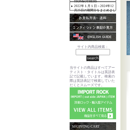
TION&OTHERS
2022年１月１日～2024年12
月25日の期間分をまとめまし
た。
サイト内商品検索：
当サイトの商品はすべてアー
ティスト・タイトルは英語表
記で記載しています。検索の
際は英語表記で検索していた
だくとスムーズです。
SHOPPING CART