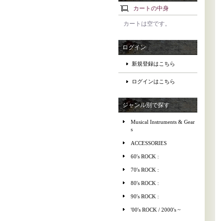
カートの中身
カートは空です。
ログイン
新規登録はこちら
ログインはこちら
ジャンル別で探す
Musical Instruments & Gear
s
ACCESSORIES
60's ROCK :
70's ROCK :
80's ROCK :
90's ROCK :
'00's ROCK / 2000's ~