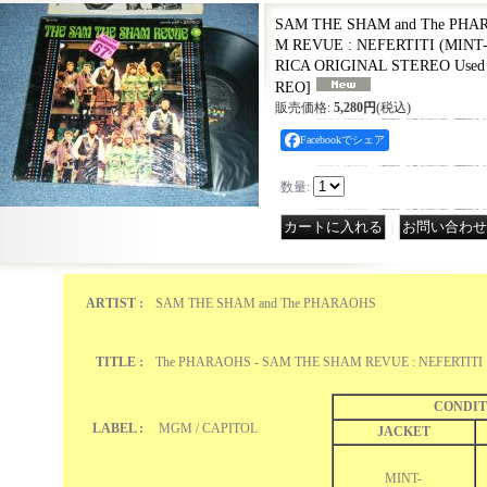
SAM THE SHAM and The PHA
M REVUE : NEFERTITI (MINT-
RICA ORIGINAL STEREO Used
REO
]
販売価格
:
5,280円
(税込)
Facebookでシェア
数量
:
｜
ARTIST :
SAM THE SHAM and The PHARAOHS
TITLE :
The PHARAOHS - SAM THE SHAM REVUE : NEFERTIT
CONDIT
LABEL :
MGM / CAPITOL
JACKET
MINT-