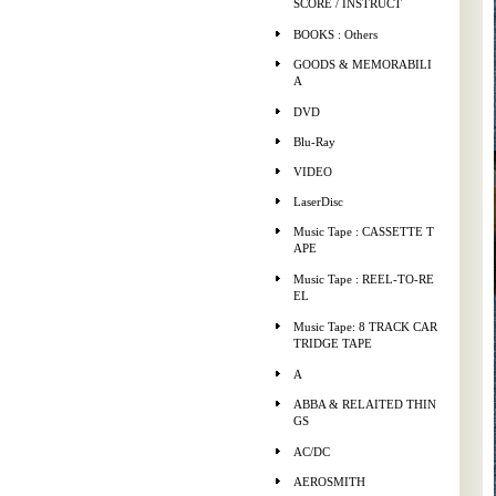
SCORE / INSTRUCT
BOOKS : Others
GOODS & MEMORABILI
A
DVD
Blu-Ray
VIDEO
LaserDisc
Music Tape : CASSETTE T
APE
Music Tape : REEL-TO-RE
EL
Music Tape: 8 TRACK CAR
TRIDGE TAPE
A
ABBA & RELAITED THIN
GS
AC/DC
AEROSMITH