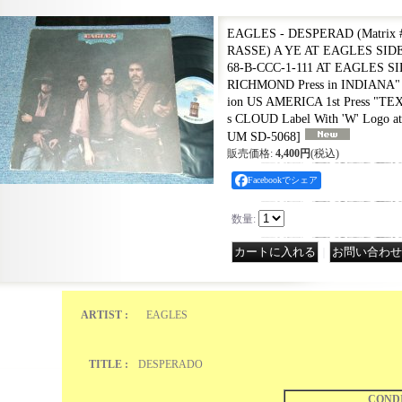
EAGLES - DESPERAD (Matrix 
RASSE) A YE AT EAGLES SID
68-B-CCC-1-111 AT EAGLES S
RICHMOND Press in INDIANA" (
ion US AMERICA 1st Press "TE
s CLOUD Label With 'W' Logo a
UM SD-5068
]
販売価格
:
4,400円
(税込)
Facebookでシェア
数量
:
｜
ARTIST :
EAGLES
TITLE :
DESPERADO
COND