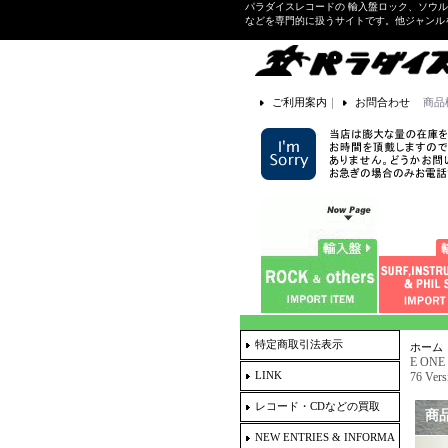
パラダイスレコードの 輸入盤ロック、ソウ
などを専門的に扱うサイトです。他ジャンル
ご利用案内
｜
お問合わせ
商品
特定商取引法表示
ホーム
E ONE 
LINK
76 Ver
レコード・CDなどの買取
商
NEW ENTRIES & INFORMA