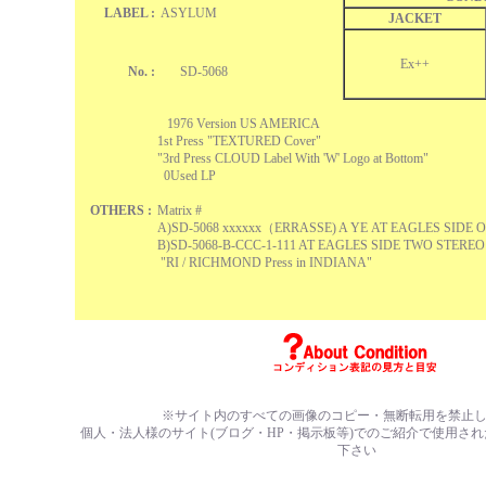
LABEL :
ASYLUM
JACKET
Ex++
No. :
SD-5068
1976 Version US AMERICA
1st Press "TEXTURED Cover"
"3rd Press CLOUD Label With 'W' Logo at Bottom"
0Used LP
OTHERS :
Matrix #
A)SD-5068 xxxxxx（ERRASSE) A YE AT EAGLES SIDE 
B)SD-5068-B-CCC-1-111 AT EAGLES SIDE TWO STEREO
"RI / RICHMOND Press in INDIANA"
※サイト内のすべての画像のコピー・無断転用を禁止
個人・法人様のサイト(ブログ・HP・掲示板等)でのご紹介で使用さ
下さい