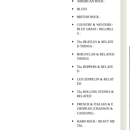
AMERICAN ROCK :
BLUES
BRITISH ROCK :
COUNTRY & WESTERN /
BLUE GRASS / HILLBILL
Y :
The BEATLES & RELATE
D THINGS :
BOB DYLAN & RELATED
THINGS
The BOPPERS & RELATE
D
LED ZEPPELIN & RELAT
ED
The ROLLING STONES &
RELATED
FRENCH & ITALIAN & E
UROPEAN (CHANSON &
CANZONE) :
HARD ROCK / HEAVY ME
TAL :