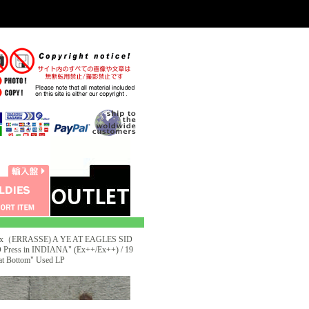
xxx（ERRASSE) A YE AT EAGLES SID
ess in INDIANA" (Ex++/Ex++) / 19
t Bottom" Used LP