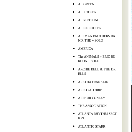
AL GREEN
AL KOOPER
ALBERT KING
ALICE COOPER
ALLMAN BROTHERS BA
ND, THE + SOLO
AMERICA
The ANIMALS + ERIC BU
RDON + SOLO
ARCHIE BELL & THE DR
ELLS
ARETHA FRANKLIN
ARLO GUTHRIE
ARTHUR CONLEY
THE ASSOCIATION
ATLANTA RHYTHM SECT
ION
ATLANTIC STARR