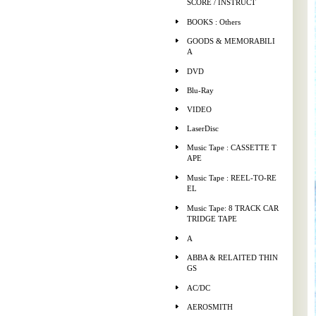
SCORE / INSTRUCT
BOOKS : Others
GOODS & MEMORABILI
A
DVD
Blu-Ray
VIDEO
LaserDisc
Music Tape : CASSETTE T
APE
Music Tape : REEL-TO-RE
EL
Music Tape: 8 TRACK CAR
TRIDGE TAPE
A
ABBA & RELAITED THIN
GS
AC/DC
AEROSMITH