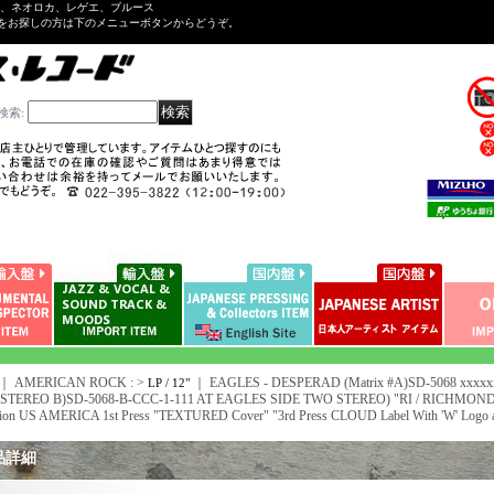
ル、ネオロカ、レゲエ、ブルース
をお探しの方は下のメニューボタンからどうぞ。
検索
:
｜ AMERICAN ROCK : >
｜
EAGLES - DESPERAD (Matrix #A)SD-5068 xxx
LP / 12"
STEREO B)SD-5068-B-CCC-1-111 AT EAGLES SIDE TWO STEREO) "RI / RICHMOND Pr
sion US AMERICA 1st Press "TEXTURED Cover" "3rd Press CLOUD Label With 'W' Logo a
品詳細