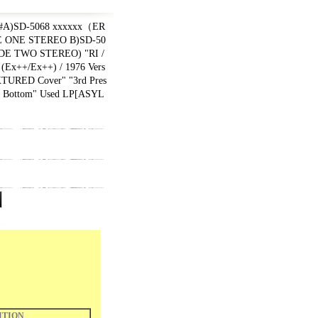
#A)SD-5068 xxxxxx（ER
E ONE STEREO B)SD-50
IDE TWO STEREO) "RI /
Ex++/Ex++) / 1976 Vers
XTURED Cover" "3rd Pres
t Bottom" Used LP
[
ASYL
ITION