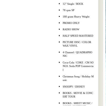
12" Single / ROCK
78 rpm SP
180 gram Heavy Weight
PROMO ONLY
RADIO SHOW
HALF SPEED MASTERED
PICTURE DISC / COLOR
WAX VINYL
4 Channel / QUADRAPHO
NIC
Coca-Cola / COKE : CM SO
NGS :Soda POP Commercia
l
Christmas Song / Holiday M
usic
SNOOPY / DISNEY
BOOKS : MOVIE & CONC
ERT TOUR
BOOKS : SHEET MUSIC /