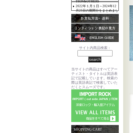
TION&OTHERS
2022年１月１日～2024年12
月25日の期間分をまとめまし
た。
サイト内商品検索：
当サイトの商品はすべてアー
ティスト・タイトルは英語表
記で記載しています。検索の
際は英語表記で検索していた
だくとスムーズです。
SHOPPING CART