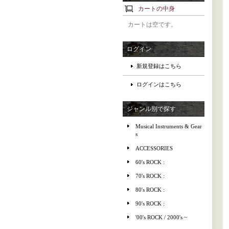
カートの中身
カートは空です。
ログイン
新規登録はこちら
ログインはこちら
ジャンル別で探す
Musical Instruments & Gear
s
ACCESSORIES
60's ROCK :
70's ROCK :
80's ROCK :
90's ROCK :
'00's ROCK / 2000's ~