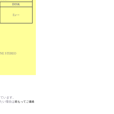
DISK
Ex++
ONE STEREO
しています。
れたい場合は
前もってご連絡