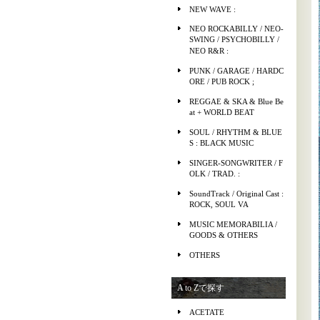
NEW WAVE :
NEO ROCKABILLY / NEO-
SWING / PSYCHOBILLY /
NEO R&R :
PUNK / GARAGE / HARDC
ORE / PUB ROCK ;
REGGAE & SKA & Blue Be
at + WORLD BEAT
SOUL / RHYTHM & BLUE
S : BLACK MUSIC
SINGER-SONGWRITER / F
OLK / TRAD. :
SoundTrack / Original Cast :
ROCK, SOUL VA
MUSIC MEMORABILIA /
GOODS & OTHERS
OTHERS
A to Zで探す
ACETATE