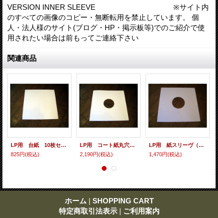
VERSION INNER SLEEVE ※サイト内
のすべての画像のコピー・無断転用を禁止しています。 個
人・法人様のサイト(ブログ・HP・掲示板等)でのご紹介で使
用されたい場合は前もってご連絡下さい
関連商品
LP用 台紙 10枚セット
LP用 コート紙丸穴ジャケ 10枚セット
LP用 紙スリーヴ（レギュラー 四角の角） 10枚セット
825円
(税込)
2,190円
(税込)
1,470円
(税込)
ホーム
|
SHOPPING CART
特定商取引法表示
|
ご利用案内