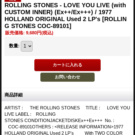
ROLLING STONES - LOVE YOU LIVE (with
CUSTOM INNER) (Ex++/Ex+++) / 1977
HOLLAND ORIGINAL Used 2 LP's
[ROLLIN
G STONES COC-89101]
販売価格
:
9,680円
(税込)
数量
:
商品詳細
ARTIST : THE ROLLING STONES TITLE : LOVE YOU
LIVE LABEL : ROLLING
STONES CONDITIONJACKETDISKEx++Ex+++ No. :
COC-89101OTHERS : <RELEASE INFORMATION>1977
HOLLAND ORIGINAL Used 2 LP's With TWO COLOR