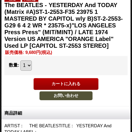
The BEATLES - YESTERDAY And TODAY
(Matrix #A)ST-1-2553-F35 23975 1
MASTERED BY CAPITOL wly B)ST-2-2553-
G29 6 4 2 WR * 23575-x)"LOS ANGELES
Press Press" (MIT/MINT) / LATE 1974
Version US AMERICA "ORANGE Label"
Used LP
[CAPITOL ST-2553 STEREO]
販売価格
:
9,680円
(税込)
数量
:
商品詳細
ARTIST : THE BEATLESTITLE : YESTERDAY And
TODAY LABEL :