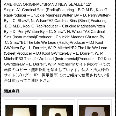
AMERICA ORIGINAL "BRAND NEW SEALED" 12"
Single A1 Cardinal Sins (Radio)Featuring – B.O.M.B., Kool G
RapProducer – Chuckie MadnessWritten By – D. PerryWritten-
By – C. Shaw*, N. Wilson*A2 Cardinal Sins (Street)Featuring –
B.O.M.B., Kool G RapProducer – Chuckie MadnessWritten
By – D. PerryWritten-By – C. Shaw*, N. Wilson*A3 Cardinal
Sins (Instrumental)Producer – Chuckie MadnessWritten-By –
C. Shaw*B1 The Life We Lead (Radio)Producer – DJ Kool
GWritten-By – L. Dorrell*, W. P. Mitchell*B2 The Life We Lead
(Street)Producer – DJ Kool GWritten-By – L. Dorrell*, W. P.
Mitchell*B3 The Life We Lead (Instrumental)Producer – DJ Kool
GWritten-By – L. Dorrell*, W. P. Mitchell*※サイト内のすべての
画像のコピー・無断転用を禁止しています。個人・法人様の
サイト(ブログ・HP・掲示板等)でのご紹介で使用されたい場
合は前もってご連絡下さい
関連商品