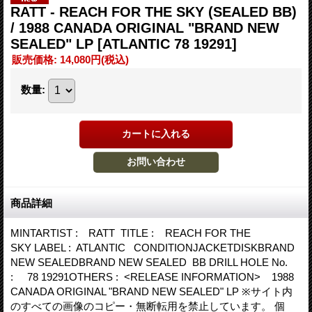
RATT - REACH FOR THE SKY (SEALED BB)
/ 1988 CANADA ORIGINAL "BRAND NEW
SEALED" LP
[ATLANTIC 78 19291]
販売価格
:
14,080円
(税込)
数量
:
商品詳細
MINTARTIST : RATT TITLE : REACH FOR THE
SKY LABEL : ATLANTIC CONDITIONJACKETDISKBRAND
NEW SEALEDBRAND NEW SEALED BB DRILL HOLE No.
: 78 19291OTHERS : <RELEASE INFORMATION> 1988
CANADA ORIGINAL "BRAND NEW SEALED" LP ※サイト内
のすべての画像のコピー・無断転用を禁止しています。 個