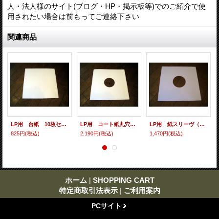
人・法人様のサイト(ブログ・HP・掲示板等)でのご紹介で使
用されたい場合は前もってご連絡下さい
関連商品
LP用 台紙 10枚セット
LP用 コート紙丸穴ジャケ 10枚セット
LP用 紙スリーヴ（レギュラー 四角の角） 10枚セット
825円
(税込)
2,190円
(税込)
1,470円
(税込)
ホーム
|
SHOPPING CART
特定商取引法表示
|
ご利用案内
PCサイト