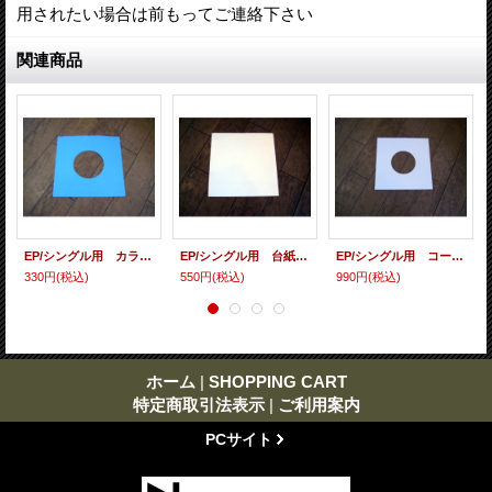
用されたい場合は前もってご連絡下さい
関連商品
EP/シングル用 カラースリーヴ（全4色） 5枚セット
EP/シングル用 台紙 10枚セット
EP/シングル用 コート紙丸穴ジャケ 白 10 copies set / １０枚セット
330円
(税込)
550円
(税込)
990円
(税込)
ホーム
|
SHOPPING CART
特定商取引法表示
|
ご利用案内
PCサイト