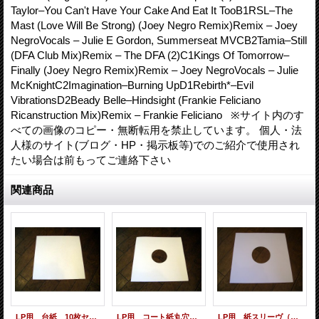
Taylor–You Can't Have Your Cake And Eat It TooB1RSL–The
Mast (Love Will Be Strong) (Joey Negro Remix)Remix – Joey
NegroVocals – Julie E Gordon, Summerseat MVCB2Tamia–Still
(DFA Club Mix)Remix – The DFA (2)C1Kings Of Tomorrow–
Finally (Joey Negro Remix)Remix – Joey NegroVocals – Julie
McKnightC2Imagination–Burning UpD1Rebirth*–Evil
VibrationsD2Beady Belle–Hindsight (Frankie Feliciano
Ricanstruction Mix)Remix – Frankie Feliciano ※サイト内のす
べての画像のコピー・無断転用を禁止しています。 個人・法
人様のサイト(ブログ・HP・掲示板等)でのご紹介で使用され
たい場合は前もってご連絡下さい
関連商品
LP用 台紙 10枚セット
LP用 コート紙丸穴ジャケ 10枚セット
LP用 紙スリーヴ（レギュラー 四角の角） 10枚セット