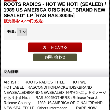
ROOTS RADICS - HOT WE HOT! (SEALED) /
1989 US AMERICA ORIGINAL "BRAND NEW
SEALED" LP
[RAS RAS-30045]
販売価格
:
4,279円
(税込)
数量
:
商品詳細
ARTIST : ROOTS RADICS TITLE : HOT WE
HOT!LABEL : RASCONDITIONJACKETDISKBRAND
NEWSEALEDBRAND NEWSEALED 経年劣化によるダメージ
がありますNo. : RAS-30045OTHERS : Release Year &
Release Country 1989 US AMERICA ORIGINAL "BRAND
NEW SEALED" LP Others Information RARE NOW