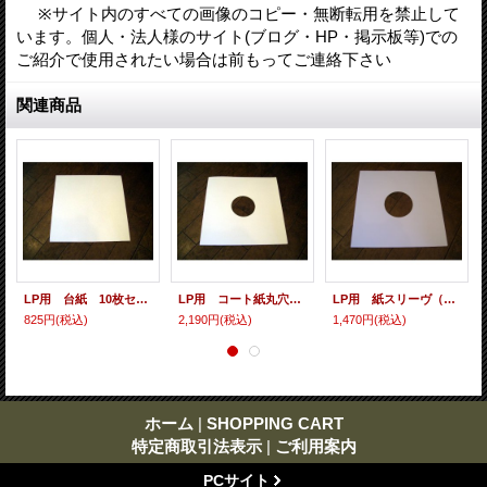
※サイト内のすべての画像のコピー・無断転用を禁止して
います。個人・法人様のサイト(ブログ・HP・掲示板等)での
ご紹介で使用されたい場合は前もってご連絡下さい
関連商品
LP用 台紙 10枚セット
LP用 コート紙丸穴ジャケ 10枚セット
LP用 紙スリーヴ（レギュラー 四角の角） 10枚セット
825円
(税込)
2,190円
(税込)
1,470円
(税込)
ホーム
|
SHOPPING CART
特定商取引法表示
|
ご利用案内
PCサイト