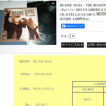
BEANIE SIGEL - THE REASON 
-/Ex+++) / 2001 US AMERICA 
CK-A-FELLA 314 548-1
]
販売価格
:
4,180円
(税込)
Facebookでシェア
数量
:
｜
ARTIST :
BEANIE SIGEL
TITLE :
THE REASON
CONDIT
LABEL :
ROCK-A-FELLA
JACKET
MINT-
No. :
314 548-1