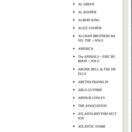
AL GREEN
AL KOOPER
ALBERT KING
ALICE COOPER
ALLMAN BROTHERS BA
ND, THE + SOLO
AMERICA
The ANIMALS + ERIC BU
RDON + SOLO
ARCHIE BELL & THE DR
ELLS
ARETHA FRANKLIN
ARLO GUTHRIE
ARTHUR CONLEY
THE ASSOCIATION
ATLANTA RHYTHM SECT
ION
ATLANTIC STARR