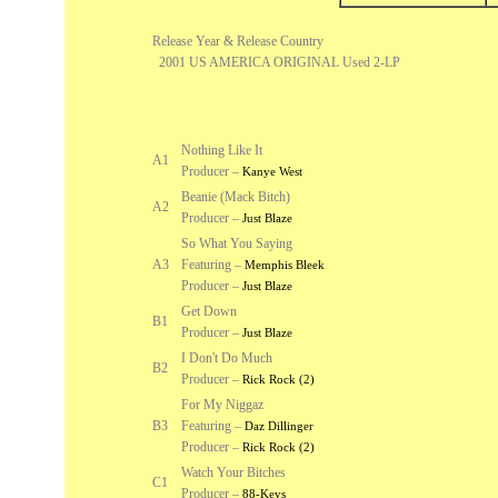
Release Year & Release Country
2001 US AMERICA ORIGINAL Used 2-LP
Nothing Like It
A1
Producer –
Kanye West
Beanie (Mack Bitch)
A2
Producer –
Just Blaze
So What You Saying
A3
Featuring –
Memphis Bleek
Producer –
Just Blaze
Get Down
B1
Producer –
Just Blaze
I Don't Do Much
B2
Producer –
Rick Rock (2)
For My Niggaz
B3
Featuring –
Daz Dillinger
Producer –
Rick Rock (2)
Watch Your Bitches
C1
Producer –
88-Keys