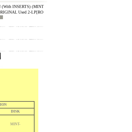
(With INSERTS) (MINT
ORIGINAL Used 2-LP
[
RO
ION
DISK
MINT-