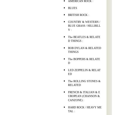
AMERICAN ROCK :
BLUES
BRITISH ROCK :
COUNTRY & WESTERN /
BLUE GRASS / HILLBILL
Y :
The BEATLES & RELATE
D THINGS :
BOB DYLAN & RELATED
THINGS
The BOPPERS & RELATE
D
LED ZEPPELIN & RELAT
ED
The ROLLING STONES &
RELATED
FRENCH & ITALIAN & E
UROPEAN (CHANSON &
CANZONE) :
HARD ROCK / HEAVY ME
TAL :