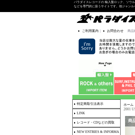
パラダイスレコードの 輸入盤ロック、ソウ
などを専門的に扱うサイトです。他ジャンル
ご利用案内
｜
お問合わせ
商品
特定商取引法表示
ホーム
2001 U
LINK
商
レコード・CDなどの買取
NEW ENTRIES & INFORMA