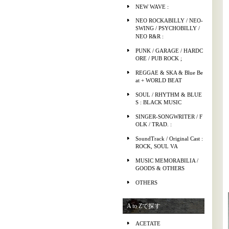
NEW WAVE :
NEO ROCKABILLY / NEO-
SWING / PSYCHOBILLY /
NEO R&R :
PUNK / GARAGE / HARDC
ORE / PUB ROCK ;
REGGAE & SKA & Blue Be
at + WORLD BEAT
SOUL / RHYTHM & BLUE
S : BLACK MUSIC
SINGER-SONGWRITER / F
OLK / TRAD. :
SoundTrack / Original Cast :
ROCK, SOUL VA
MUSIC MEMORABILIA /
GOODS & OTHERS
OTHERS
A to Zで探す
ACETATE