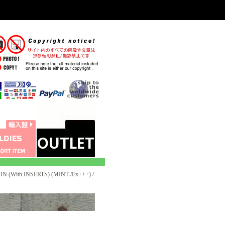
 (With INSERTS) (MINT-/Ex+++) /