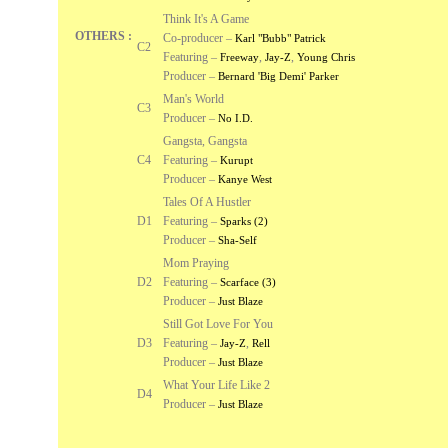
Think It's A Game
OTHERS :
Co-producer –
Karl "Bubb" Patrick
C2
Featuring –
,
,
Freeway
Jay-Z
Young Chris
Producer –
Bernard 'Big Demi' Parker
Man's World
C3
Producer –
No I.D.
Gangsta, Gangsta
C4
Featuring –
Kurupt
Producer –
Kanye West
Tales Of A Hustler
D1
Featuring –
Sparks (2)
Producer –
Sha-Self
Mom Praying
D2
Featuring –
Scarface (3)
Producer –
Just Blaze
Still Got Love For You
D3
Featuring –
,
Jay-Z
Rell
Producer –
Just Blaze
What Your Life Like 2
D4
Producer –
Just Blaze