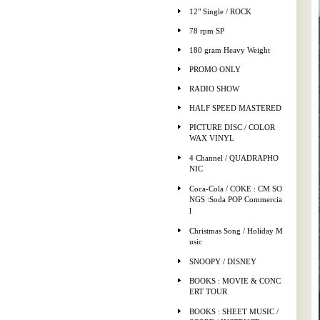
12" Single / ROCK
78 rpm SP
180 gram Heavy Weight
PROMO ONLY
RADIO SHOW
HALF SPEED MASTERED
PICTURE DISC / COLOR
WAX VINYL
4 Channel / QUADRAPHO
NIC
Coca-Cola / COKE : CM SO
NGS :Soda POP Commercia
l
Christmas Song / Holiday M
usic
SNOOPY / DISNEY
BOOKS : MOVIE & CONC
ERT TOUR
BOOKS : SHEET MUSIC /