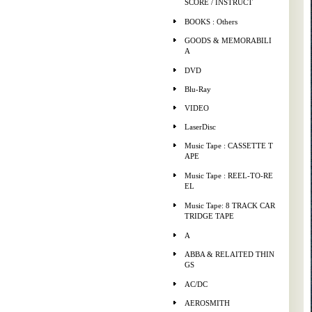
SCORE / INSTRUCT
BOOKS : Others
GOODS & MEMORABILI
A
DVD
Blu-Ray
VIDEO
LaserDisc
Music Tape : CASSETTE T
APE
Music Tape : REEL-TO-RE
EL
Music Tape: 8 TRACK CAR
TRIDGE TAPE
A
ABBA & RELAITED THIN
GS
AC/DC
AEROSMITH