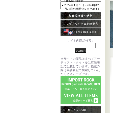
TION&OTHERS
2022年１月１日～2024年12
月25日の期間分をまとめまし
た。
サイト内商品検索：
当サイトの商品はすべてアー
ティスト・タイトルは英語表
記で記載しています。検索の
際は英語表記で検索していた
だくとスムーズです。
SHOPPING CART