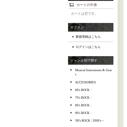
カートの中身
カートは空です。
ログイン
新規登録はこちら
ログインはこちら
ジャンル別で探す
Musical Instruments & Gear
s
ACCESSORIES
60's ROCK :
70's ROCK :
80's ROCK :
90's ROCK :
'00's ROCK / 2000's ~