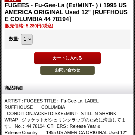
FUGEES - Fu-Gee-La (Ex/MINT- ) / 1995 US
AMERICA ORIGINAL Used 12"
[RUFFHOUS
E COLUMBIA 44 78194]
販売価格
:
5,280円
(税込)
数量
:
商品詳細
ARTIST : FUGEES TITLE : Fu-Gee-La LABEL :
RUFFHOUSE COLUMBIA
CONDITIONJACKETDISKExMINT- STILL IN SHRINK
WRAP ジャケットがシュリンクラップのために湾曲してま
す。 No. : 44 78194 OTHERS : Release Year &
Release Country 1995 US AMERICA ORIGINAL Used 12"