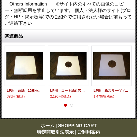
Others Information ※サイト内のすべての画像のコピ
ー・無断転用を禁止しています。 個人・法人様のサイト(ブロ
グ・HP・掲示板等)でのご紹介で使用されたい場合は前もって
ご連絡下さい
関連商品
LP用 台紙 10枚セット
LP用 コート紙丸穴ジャケ 10枚セット
LP用 紙スリーヴ（レギュラー 四角の角） 10枚セット
825円
(税込)
2,190円
(税込)
1,470円
(税込)
ホーム
|
SHOPPING CART
特定商取引法表示
|
ご利用案内