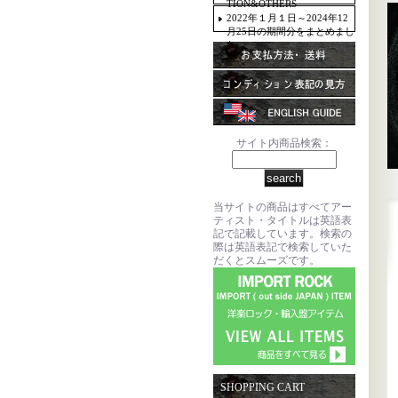
TION&OTHERS
2022年１月１日～2024年12
月25日の期間分をまとめまし
た。
サイト内商品検索：
当サイトの商品はすべてアー
ティスト・タイトルは英語表
記で記載しています。検索の
際は英語表記で検索していた
だくとスムーズです。
SHOPPING CART