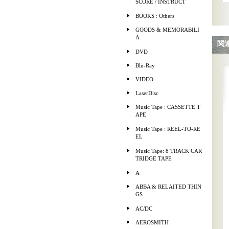
SCORE / INSTRUCT
BOOKS : Others
GOODS & MEMORABILI
A
関
DVD
Blu-Ray
VIDEO
LaserDisc
Music Tape : CASSETTE T
APE
Music Tape : REEL-TO-RE
EL
Music Tape: 8 TRACK CAR
TRIDGE TAPE
A
ABBA & RELAITED THIN
GS
AC/DC
AEROSMITH