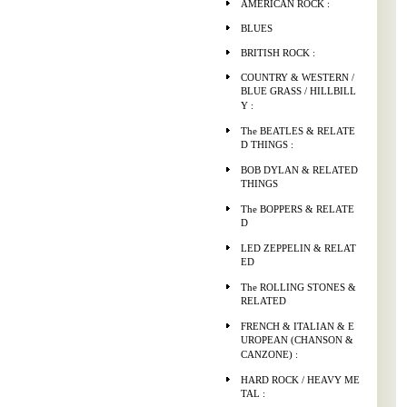
AMERICAN ROCK :
BLUES
BRITISH ROCK :
COUNTRY & WESTERN /
BLUE GRASS / HILLBILL
Y :
The BEATLES & RELATE
D THINGS :
BOB DYLAN & RELATED
THINGS
The BOPPERS & RELATE
D
LED ZEPPELIN & RELAT
ED
The ROLLING STONES &
RELATED
FRENCH & ITALIAN & E
UROPEAN (CHANSON &
CANZONE) :
HARD ROCK / HEAVY ME
TAL :