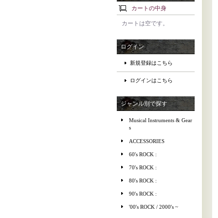
カートの中身
カートは空です。
ログイン
新規登録はこちら
ログインはこちら
ジャンル別で探す
Musical Instruments & Gear
s
ACCESSORIES
60's ROCK :
70's ROCK :
80's ROCK :
90's ROCK :
'00's ROCK / 2000's ~