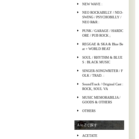
NEW WAVE :
NEO ROCKABILLY / NEO-
SWING / PSYCHOBILLY /
NEO R&R :
PUNK / GARAGE / HARDC
ORE / PUB ROCK ;
REGGAE & SKA & Blue Be
at + WORLD BEAT
SOUL / RHYTHM & BLUE
S : BLACK MUSIC
SINGER-SONGWRITER / F
OLK / TRAD. :
SoundTrack / Original Cast :
ROCK, SOUL VA
MUSIC MEMORABILIA /
GOODS & OTHERS
OTHERS
A to Zで探す
ACETATE