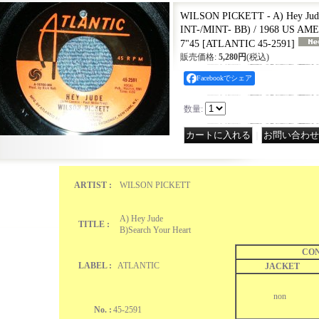
WILSON PICKETT - A) Hey Jude
INT-/MINT- BB) / 1968 US AM
7"45
[
ATLANTIC 45-2591
]
販売価格
:
5,280円
(税込)
Facebookでシェア
数量
:
｜
ARTIST :
WILSON PICKETT
A) Hey Jude
TITLE :
B)Search Your Heart
CON
LABEL :
ATLANTIC
JACKET
non
No. :
45-2591