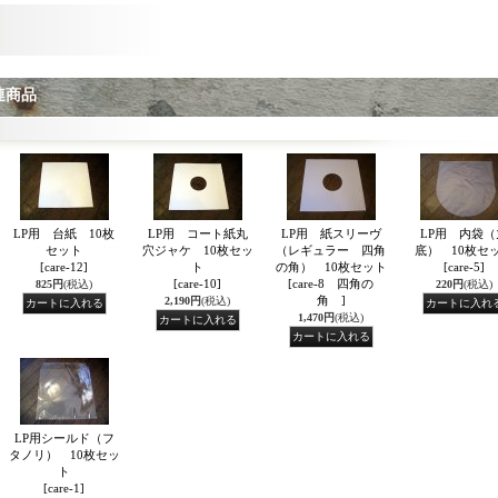
連商品
LP用 台紙 10枚
LP用 コート紙丸
LP用 紙スリーヴ
LP用 内袋（
セット
穴ジャケ 10枚セッ
（レギュラー 四角
底） 10枚セ
[care-12]
ト
の角） 10枚セット
[care-5]
[care-10]
[care-8 四角の
825円
(税込)
220円
(税込)
角 ]
2,190円
(税込)
1,470円
(税込)
LP用シールド（フ
タノリ） 10枚セッ
ト
[care-1]