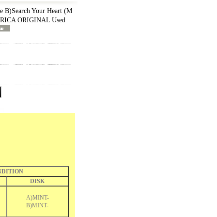
 B)Search Your Heart (M
ERICA ORIGINAL Used
DITION
DISK
A)MINT-
B)MINT-