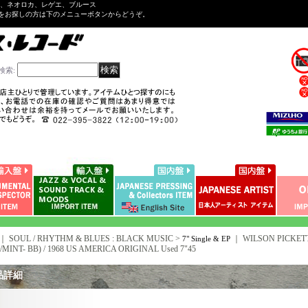
ル、ネオロカ、レゲエ、ブルース
をお探しの方は下のメニューボタンからどうぞ。
検索
:
｜ SOUL / RHYTHM & BLUES : BLACK MUSIC >
｜
WILSON PICKETT -
7" Single & EP
/MINT- BB) / 1968 US AMERICA ORIGINAL Used 7"45
品詳細