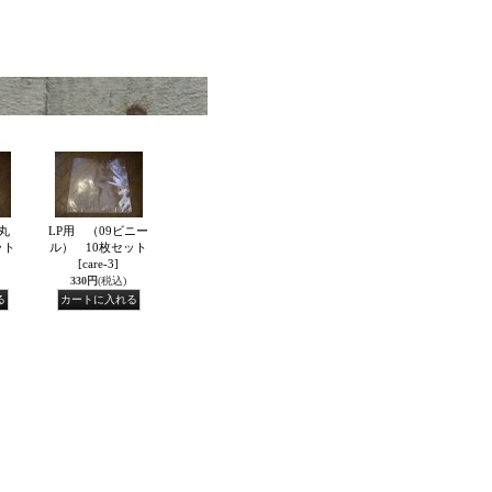
丸
LP用 （09ビニー
ット
ル） 10枚セット
[care-3]
330円
(税込)