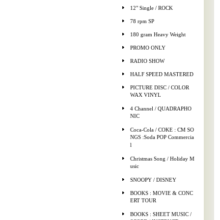
12" Single / ROCK
78 rpm SP
180 gram Heavy Weight
PROMO ONLY
RADIO SHOW
HALF SPEED MASTERED
PICTURE DISC / COLOR
WAX VINYL
4 Channel / QUADRAPHO
NIC
Coca-Cola / COKE : CM SO
NGS :Soda POP Commercia
l
Christmas Song / Holiday M
usic
SNOOPY / DISNEY
BOOKS : MOVIE & CONC
ERT TOUR
BOOKS : SHEET MUSIC /