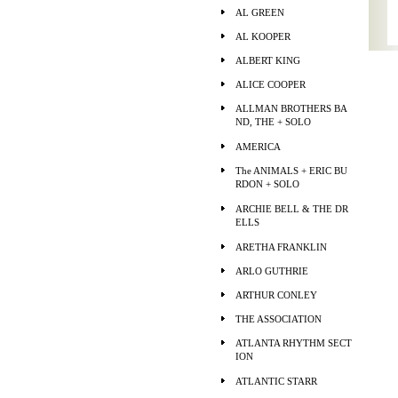
AL GREEN
AL KOOPER
ALBERT KING
ALICE COOPER
ALLMAN BROTHERS BA
ND, THE + SOLO
AMERICA
The ANIMALS + ERIC BU
RDON + SOLO
ARCHIE BELL & THE DR
ELLS
ARETHA FRANKLIN
ARLO GUTHRIE
ARTHUR CONLEY
THE ASSOCIATION
ATLANTA RHYTHM SECT
ION
ATLANTIC STARR