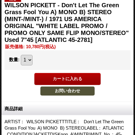
WILSON PICKETT - Don't Let The Green
Grass Fool You A) MONO B) STEREO
(MINT-/MINT-) / 1971 US AMERICA
ORIGINAL "WHITE LABEL PROMO /
PROMO ONLY SAME FLIP MONO/STEREO"
Used 7"45
[ATLANTIC 45-2781]
販売価格
:
10,780円
(税込)
数量
:
商品詳細
ARTIST : WILSON PICKETTTITLE : Don't Let The Green
Grass Fool You A) MONO B) STEREOLABEL : ATLANTIC
CONDITIONJACKETDISKnon A)MINTB)MINT No. : 45-