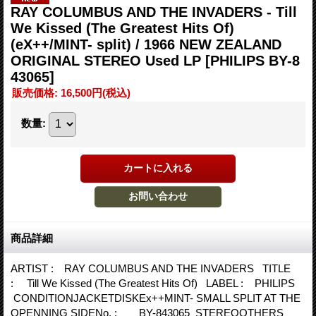
RAY COLUMBUS AND THE INVADERS - Till
We Kissed (The Greatest Hits Of)
(eX++/MINT- split) / 1966 NEW ZEALAND
ORIGINAL STEREO Used LP
[PHILIPS BY-8
43065]
販売価格
:
16,500円
(税込)
数量
:
商品詳細
ARTIST : RAY COLUMBUS AND THE INVADERS TITLE
: Till We Kissed (The Greatest Hits Of) LABEL : PHILIPS
CONDITIONJACKETDISKEx++MINT- SMALL SPLIT AT THE
OPENNING SIDENo. : BY-843065 STEREOOTHERS