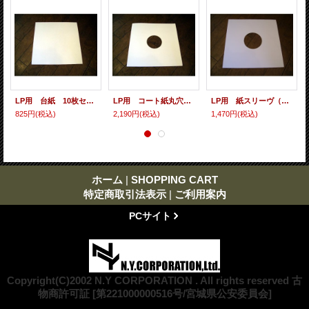
LP用 台紙 10枚セット
LP用 コート紙丸穴ジャケ 10枚セット
LP用 紙スリーヴ（レギュラー 四角の角） 10枚セット
825円
(税込)
2,190円
(税込)
1,470円
(税込)
ホーム
|
SHOPPING CART
特定商取引法表示
|
ご利用案内
PCサイト
Copyright(C)2002 N.Y CORPORATION . All rights reserved 古
物商許可証 [第221000000516号/宮城県公安委員会]