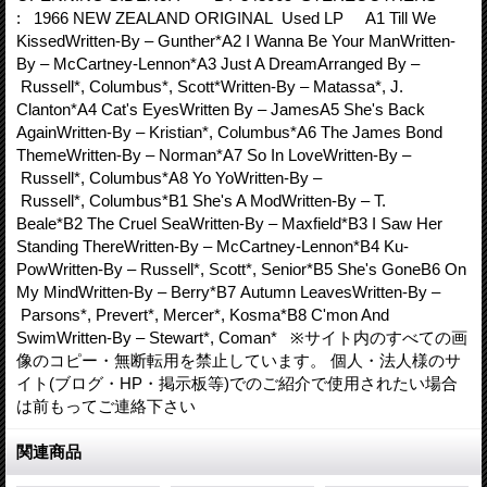
: 1966 NEW ZEALAND ORIGINAL Used LP A1 Till We
KissedWritten-By – Gunther*A2 I Wanna Be Your ManWritten-
By – McCartney-Lennon*A3 Just A DreamArranged By –
Russell*, Columbus*, Scott*Written-By – Matassa*, J.
Clanton*A4 Cat's EyesWritten By – JamesA5 She's Back
AgainWritten-By – Kristian*, Columbus*A6 The James Bond
ThemeWritten-By – Norman*A7 So In LoveWritten-By –
Russell*, Columbus*A8 Yo YoWritten-By –
Russell*, Columbus*B1 She's A ModWritten-By – T.
Beale*B2 The Cruel SeaWritten-By – Maxfield*B3 I Saw Her
Standing ThereWritten-By – McCartney-Lennon*B4 Ku-
PowWritten-By – Russell*, Scott*, Senior*B5 She's GoneB6 On
My MindWritten-By – Berry*B7 Autumn LeavesWritten-By –
Parsons*, Prevert*, Mercer*, Kosma*B8 C'mon And
SwimWritten-By – Stewart*, Coman* ※サイト内のすべての画
像のコピー・無断転用を禁止しています。 個人・法人様のサ
イト(ブログ・HP・掲示板等)でのご紹介で使用されたい場合
は前もってご連絡下さい
関連商品