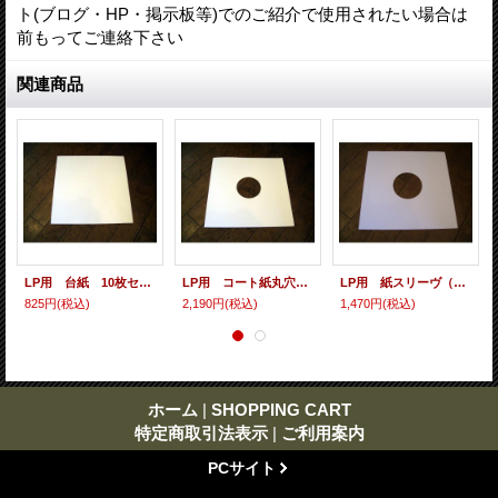
ト(ブログ・HP・掲示板等)でのご紹介で使用されたい場合は
前もってご連絡下さい
関連商品
LP用 台紙 10枚セット
LP用 コート紙丸穴ジャケ 10枚セット
LP用 紙スリーヴ（レギュラー 四角の角） 10枚セット
825円
(税込)
2,190円
(税込)
1,470円
(税込)
ホーム
|
SHOPPING CART
特定商取引法表示
|
ご利用案内
PCサイト