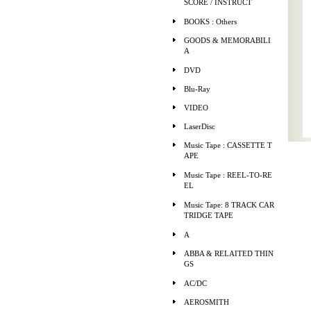
SCORE / INSTRUCT
BOOKS : Others
GOODS & MEMORABILI
A
DVD
Blu-Ray
VIDEO
LaserDisc
Music Tape : CASSETTE T
APE
Music Tape : REEL-TO-RE
EL
Music Tape: 8 TRACK CAR
TRIDGE TAPE
A
ABBA & RELAITED THIN
GS
AC/DC
AEROSMITH