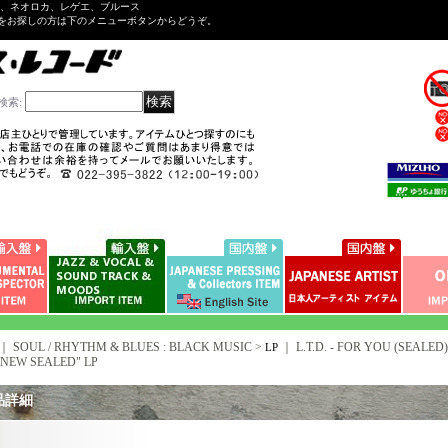
ル、ネオロカ、レゲエ、ブルース
をお探しの方は下のメニューボタンからどうぞ。
検索
:
｜ SOUL / RHYTHM & BLUES : BLACK MUSIC >
｜
L.T.D. - FOR YOU (SEALED
LP
NEW SEALED" LP
品詳細