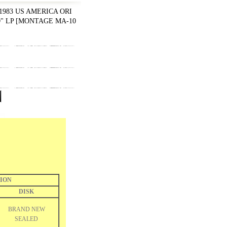
 1983 US AMERICA ORI
" LP
[
MONTAGE MA-10
ION
DISK
BRAND NEW
SEALED