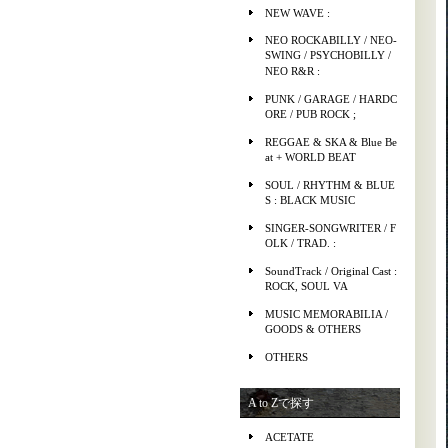
NEW WAVE :
NEO ROCKABILLY / NEO-
SWING / PSYCHOBILLY /
NEO R&R :
PUNK / GARAGE / HARDC
ORE / PUB ROCK ;
REGGAE & SKA & Blue Be
at + WORLD BEAT
SOUL / RHYTHM & BLUE
S : BLACK MUSIC
SINGER-SONGWRITER / F
OLK / TRAD. :
SoundTrack / Original Cast :
ROCK, SOUL VA
MUSIC MEMORABILIA /
GOODS & OTHERS
OTHERS
A to Zで探す
ACETATE