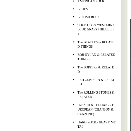
AMERICAN ROCK :
BLUES
BRITISH ROCK :
COUNTRY & WESTERN /
BLUE GRASS / HILLBILL
Y :
The BEATLES & RELATE
D THINGS :
BOB DYLAN & RELATED
THINGS
The BOPPERS & RELATE
D
LED ZEPPELIN & RELAT
ED
The ROLLING STONES &
RELATED
FRENCH & ITALIAN & E
UROPEAN (CHANSON &
CANZONE) :
HARD ROCK / HEAVY ME
TAL :