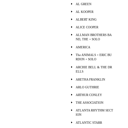
AL GREEN
AL KOOPER
ALBERT KING
ALICE COOPER
ALLMAN BROTHERS BA
ND, THE + SOLO
AMERICA
The ANIMALS + ERIC BU
RDON + SOLO
ARCHIE BELL & THE DR
ELLS
ARETHA FRANKLIN
ARLO GUTHRIE
ARTHUR CONLEY
THE ASSOCIATION
ATLANTA RHYTHM SECT
ION
ATLANTIC STARR