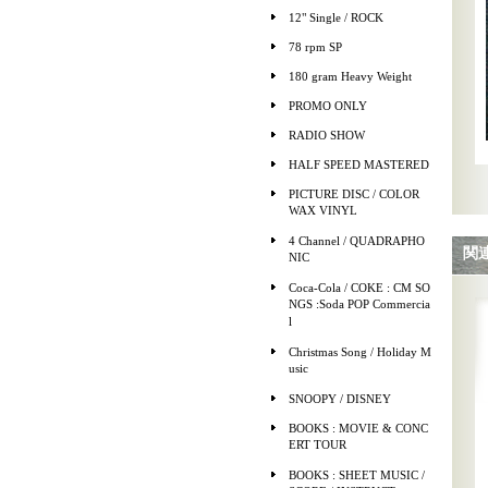
12" Single / ROCK
78 rpm SP
180 gram Heavy Weight
PROMO ONLY
RADIO SHOW
HALF SPEED MASTERED
PICTURE DISC / COLOR
WAX VINYL
4 Channel / QUADRAPHO
関
NIC
Coca-Cola / COKE : CM SO
NGS :Soda POP Commercia
l
Christmas Song / Holiday M
usic
SNOOPY / DISNEY
BOOKS : MOVIE & CONC
ERT TOUR
BOOKS : SHEET MUSIC /