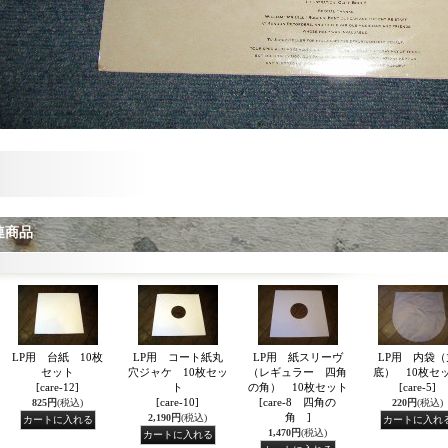
連商品
LP用 台紙 10枚
LP用 コート紙丸
LP用 紙スリーヴ
LP用 内袋（
セット
穴ジャケ 10枚セッ
（レギュラー 四角
底） 10枚セ
[care-12]
ト
の角） 10枚セット
[care-5]
[care-10]
[care-8 四角の
825円
(税込)
220円
(税込)
角 ]
2,190円
(税込)
1,470円
(税込)