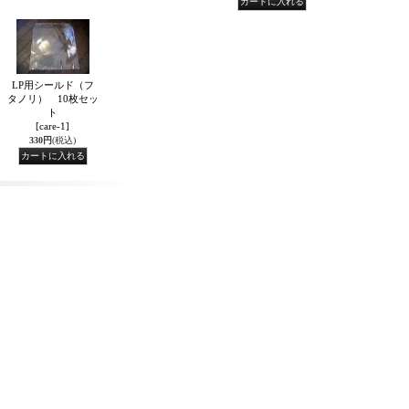
LP用シールド（フ
タノリ） 10枚セッ
ト
[care-1]
330円
(税込)