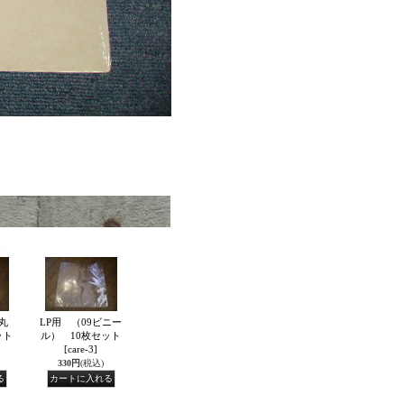
丸
LP用 （09ビニー
ット
ル） 10枚セット
[care-3]
330円
(税込)