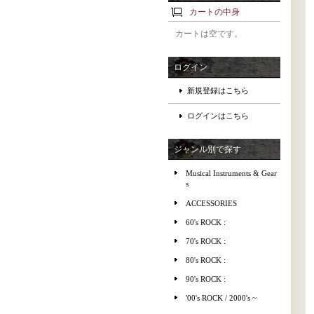
カートの中身
カートは空です。
ログイン
新規登録はこちら
ログインはこちら
ジャンル別で探す
Musical Instruments & Gear
s
ACCESSORIES
60's ROCK :
70's ROCK :
80's ROCK :
90's ROCK :
'00's ROCK / 2000's ~