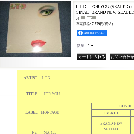
L.T.D. - FOR YOU (SEALED) /
GINAL "BRAND NEW SEALED
5
]
販売価格
:
7,579円
(税込)
Facebookでシェア
数量
:
｜
ARTIST :
L.T.D.
TITLE :
FOR YOU
CONDIT
LABEL :
MONTAGE
JACKET
BRAND NEW
SEALED
No. :
MA-105