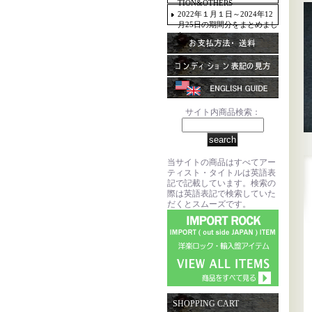
TION&OTHERS
2022年１月１日～2024年12
月25日の期間分をまとめまし
た。
サイト内商品検索：
当サイトの商品はすべてアー
ティスト・タイトルは英語表
記で記載しています。検索の
際は英語表記で検索していた
だくとスムーズです。
SHOPPING CART