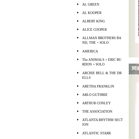
AL GREEN
AL KOOPER
ALBERT KING
ALICE COOPER
ALLMAN BROTHERS BA
ND, THE + SOLO
AMERICA
The ANIMALS + ERIC BU
RDON + SOLO
関
ARCHIE BELL & THE DR
ELLS
ARETHA FRANKLIN
ARLO GUTHRIE
ARTHUR CONLEY
THE ASSOCIATION
ATLANTA RHYTHM SECT
ION
ATLANTIC STARR