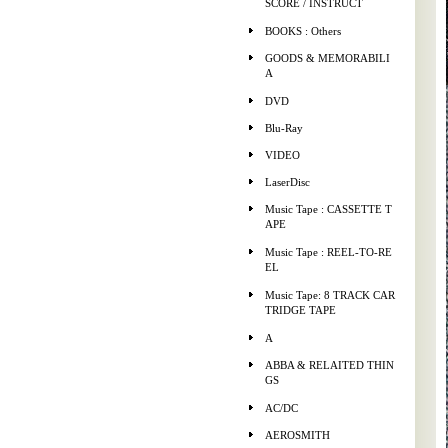
SCORE / INSTRUCT
BOOKS : Others
GOODS & MEMORABILI
A
DVD
Blu-Ray
VIDEO
LaserDisc
Music Tape : CASSETTE T
APE
Music Tape : REEL-TO-RE
EL
Music Tape: 8 TRACK CAR
TRIDGE TAPE
A
ABBA & RELAITED THIN
GS
AC/DC
AEROSMITH