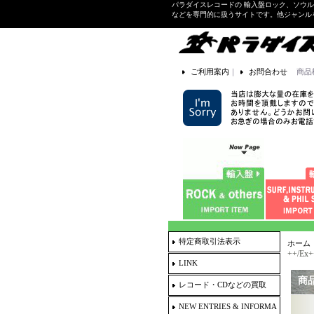
パラダイスレコードの 輸入盤ロック、ソウ
などを専門的に扱うサイトです。他ジャンル
ご利用案内
｜
お問合わせ
商品
特定商取引法表示
ホーム
++/Ex+
LINK
商
レコード・CDなどの買取
NEW ENTRIES & INFORMA