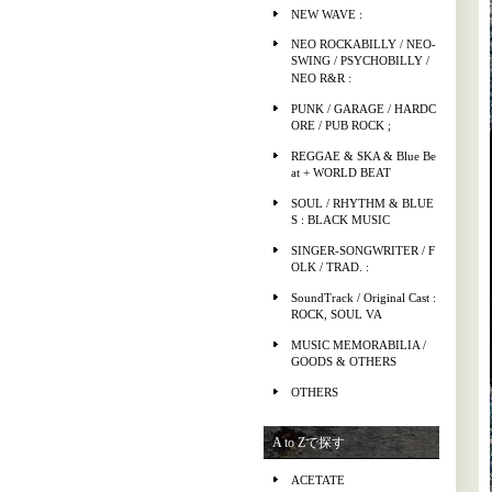
NEW WAVE :
NEO ROCKABILLY / NEO-
SWING / PSYCHOBILLY /
NEO R&R :
PUNK / GARAGE / HARDC
ORE / PUB ROCK ;
REGGAE & SKA & Blue Be
at + WORLD BEAT
SOUL / RHYTHM & BLUE
S : BLACK MUSIC
SINGER-SONGWRITER / F
OLK / TRAD. :
SoundTrack / Original Cast :
ROCK, SOUL VA
MUSIC MEMORABILIA /
GOODS & OTHERS
OTHERS
A to Zで探す
ACETATE