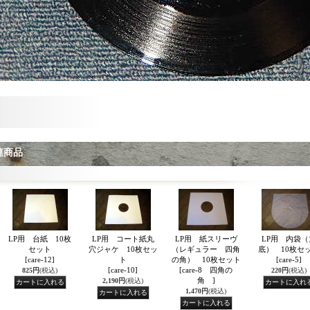
連商品
LP用 台紙 10枚
LP用 コート紙丸
LP用 紙スリーヴ
LP用 内袋（
セット
穴ジャケ 10枚セッ
（レギュラー 四角
底） 10枚セ
[care-12]
ト
の角） 10枚セット
[care-5]
[care-10]
[care-8 四角の
825円
(税込)
220円
(税込)
角 ]
2,190円
(税込)
1,470円
(税込)