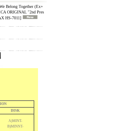
e Belong Together (Ex+
ICA ORIGINAL "2nd Pres
X HS-7011
]
ION
DISK
A)MINT-
B)MINNT-