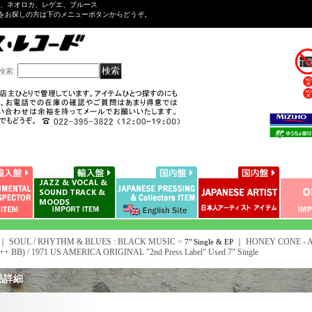
ル、ネオロカ、レゲエ、ブルース
をお探しの方は下のメニューボタンからどうぞ。
検索
:
｜ SOUL / RHYTHM & BLUES : BLACK MUSIC >
｜
HONEY CONE - A) 
7" Single & EP
++ BB) / 1971 US AMERICA ORIGINAL "2nd Press Label" Used 7" Single
品詳細