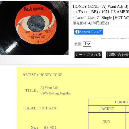
HONEY CONE - A) Want Ads B)W
++/Ex+++ BB) / 1971 US AMER
s Label" Used 7" Single
[
HOT WA
販売価格
:
4,180円
(税込)
Facebookでシェア
数量
:
｜
ARTIST :
HONEY CONE
A) Want Ads
TITLE :
B)We Belong Together
CONDIT
LABEL :
HOT WAX
JACKET
NON
No. :
HS-7011