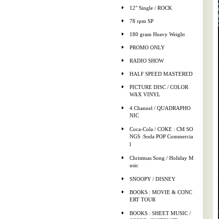
12" Single / ROCK
78 rpm SP
180 gram Heavy Weight
PROMO ONLY
RADIO SHOW
HALF SPEED MASTERED
PICTURE DISC / COLOR
WAX VINYL
4 Channel / QUADRAPHO
NIC
Coca-Cola / COKE : CM SO
NGS :Soda POP Commercia
l
Christmas Song / Holiday M
usic
SNOOPY / DISNEY
BOOKS : MOVIE & CONC
ERT TOUR
BOOKS : SHEET MUSIC /