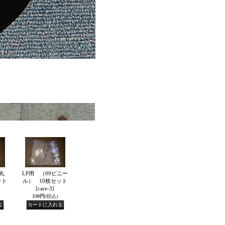
丸
LP用 （09ビニー
ット
ル） 10枚セット
[care-3]
330円
(税込)