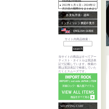
TION&OTHERS
2022年１月１日～2024年12
月25日の期間分をまとめまし
た。
サイト内商品検索：
当サイトの商品はすべてアー
ティスト・タイトルは英語表
記で記載しています。検索の
際は英語表記で検索していた
だくとスムーズです。
SHOPPING CART