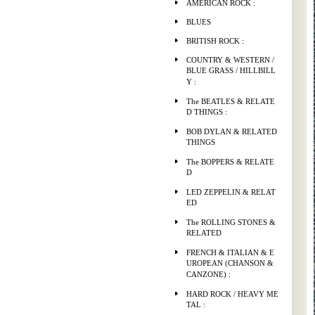
AMERICAN ROCK :
BLUES
BRITISH ROCK :
COUNTRY & WESTERN /
BLUE GRASS / HILLBILL
Y :
The BEATLES & RELATE
D THINGS :
BOB DYLAN & RELATED
THINGS
The BOPPERS & RELATE
D
LED ZEPPELIN & RELAT
ED
The ROLLING STONES &
RELATED
FRENCH & ITALIAN & E
UROPEAN (CHANSON &
CANZONE) :
HARD ROCK / HEAVY ME
TAL :