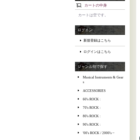
カートの中身
カートは空です。
ログイン
新規登録はこちら
ログインはこちら
ジャンル別で探す
Musical Instruments & Gear
s
ACCESSORIES
60's ROCK :
70's ROCK :
80's ROCK :
90's ROCK :
'00's ROCK / 2000's ~