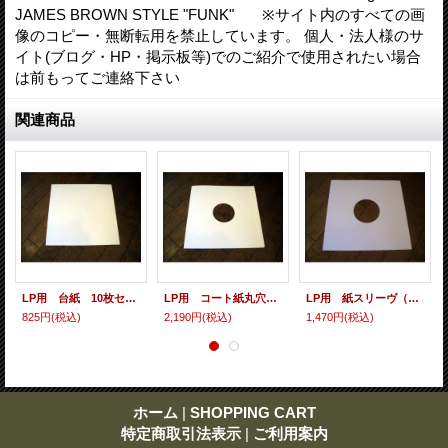
JAMES BROWN STYLE "FUNK" ※サイト内のすべての画
像のコピー・無断転用を禁止しています。 個人・法人様のサ
イト(ブログ・HP・掲示板等)でのご紹介で使用されたい場合
は前もってご連絡下さい
関連商品
LP用 台紙 10枚セット
LP用 コート紙丸穴ジャケ 10枚セット
LP用 紙スリーヴ（レギュラー 四角の角） 10枚セット
825円
(税込)
2,190円
(税込)
1,470円
(税込)
ホーム
|
SHOPPING CART
特定商取引法表示
|
ご利用案内