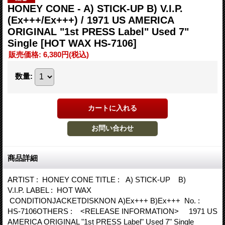
HONEY CONE - A) STICK-UP B) V.I.P.
(Ex+++/Ex+++) / 1971 US AMERICA
ORIGINAL "1st PRESS Label" Used 7"
Single
[HOT WAX HS-7106]
販売価格
:
6,380円
(税込)
数量
:
商品詳細
ARTIST : HONEY CONE TITLE : A) STICK-UP B)
V.I.P. LABEL : HOT WAX
CONDITIONJACKETDISKNON A)Ex+++ B)Ex+++ No. :
HS-7106OTHERS : <RELEASE INFORMATION> 1971 US
AMERICA ORIGINAL "1st PRESS Label" Used 7" Single