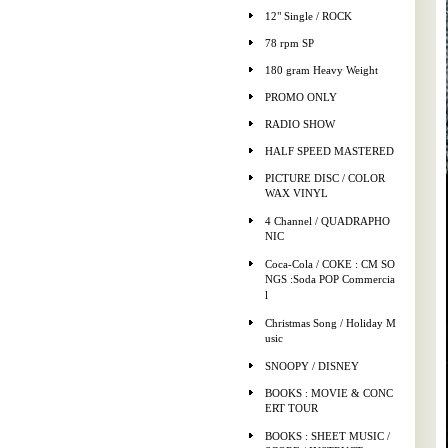
12" Single / ROCK
78 rpm SP
180 gram Heavy Weight
PROMO ONLY
RADIO SHOW
HALF SPEED MASTERED
PICTURE DISC / COLOR
WAX VINYL
4 Channel / QUADRAPHO
NIC
Coca-Cola / COKE : CM SO
NGS :Soda POP Commercia
l
Christmas Song / Holiday M
usic
SNOOPY / DISNEY
BOOKS : MOVIE & CONC
ERT TOUR
BOOKS : SHEET MUSIC /