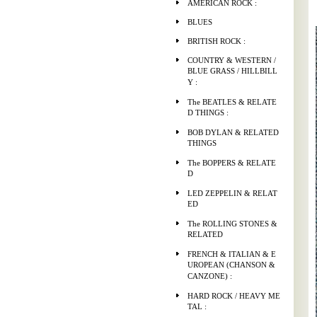
AMERICAN ROCK :
BLUES
BRITISH ROCK :
COUNTRY & WESTERN /
BLUE GRASS / HILLBILL
Y :
The BEATLES & RELATE
D THINGS :
BOB DYLAN & RELATED
THINGS
The BOPPERS & RELATE
D
LED ZEPPELIN & RELAT
ED
The ROLLING STONES &
RELATED
FRENCH & ITALIAN & E
UROPEAN (CHANSON &
CANZONE) :
HARD ROCK / HEAVY ME
TAL :