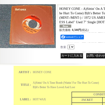
HONEY CONE - A)Sittin' On A T
he Hurt To Come) B)It's Better 
(MINT-/MINT-) / 1972 US AME
ESS Label" Used 7" Single
[
HOT
販売価格
:
8,580円
(税込)
Facebookでシェア
数量
:
｜
ARTIST :
HONEY CONE
A)Sittin' On A Time Bomb (Waitin' For The Hurt To Come)
TITLE :
B)It's Better To Have Loved And Lost
CONDIT
LABEL :
HOT WAX
JACKET