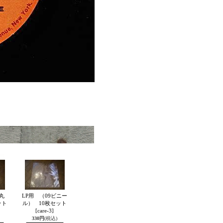
丸
LP用 （09ビニー
ット
ル） 10枚セット
[care-3]
330円
(税込)