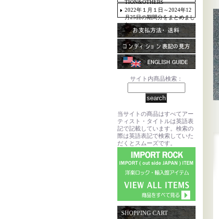
TION&OTHERS
2022年１月１日～2024年12
月25日の期間分をまとめまし
た。
サイト内商品検索：
当サイトの商品はすべてアー
ティスト・タイトルは英語表
記で記載しています。検索の
際は英語表記で検索していた
だくとスムーズです。
SHOPPING CART