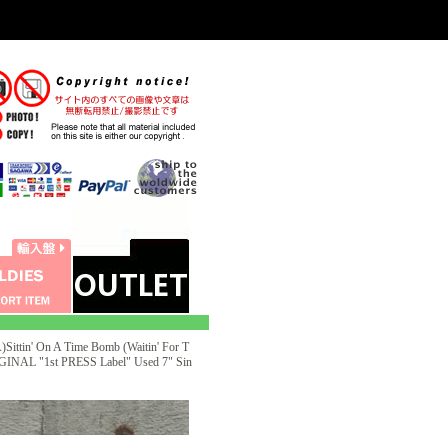
ttin' On A Time Bomb (Waitin' For T
IGINAL "1st PRESS Label" Used 7" Sin