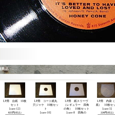
連商品
LP用 台紙 10枚
LP用 コート紙丸
LP用 紙スリーヴ
LP用 内袋（
セット
穴ジャケ 10枚セッ
（レギュラー 四角
底） 10枚セ
[care-12]
ト
の角） 10枚セット
[care-5]
[care-10]
[care-8 四角の
825円
(税込)
220円
(税込)