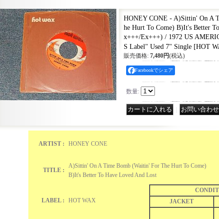
HONEY CONE - A)Sittin' On A T
he Hurt To Come) B)It's Better 
x+++/Ex+++) / 1972 US AMERI
S Label" Used 7" Single
[
HOT W
販売価格
:
7,480円
(税込)
Facebookでシェア
数量
:
｜
ARTIST :
HONEY CONE
A)Sittin' On A Time Bomb (Waitin' For The Hurt To Come)
TITLE :
B)It's Better To Have Loved And Lost
CONDIT
LABEL :
HOT WAX
JACKET