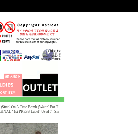
ttin' On A Time Bomb (Waitin' For T
IGINAL "1st PRESS Label" Used 7" Sin