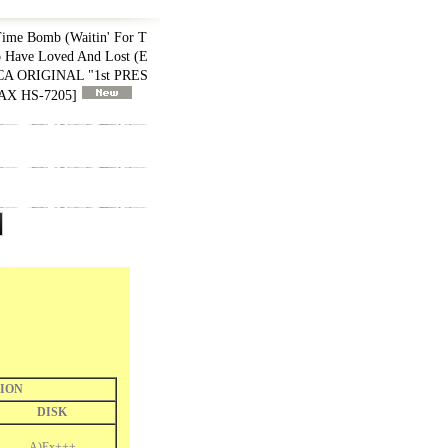
ime Bomb (Waitin' For T
To Have Loved And Lost (E
CA ORIGINAL "1st PRES
AX HS-7205
]
ION
DISK
A)Ex+++