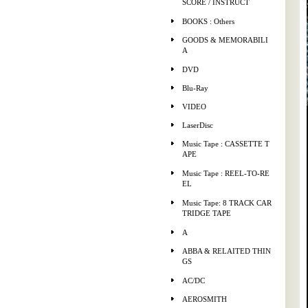
SCORE / INSTRUCT
BOOKS : Others
GOODS & MEMORABILI
A
DVD
Blu-Ray
VIDEO
LaserDisc
Music Tape : CASSETTE T
APE
Music Tape : REEL-TO-RE
EL
Music Tape: 8 TRACK CAR
TRIDGE TAPE
A
ABBA & RELAITED THIN
GS
AC/DC
AEROSMITH