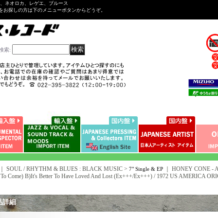
ル、ネオロカ、レゲエ、ブルース
をお探しの方は下のメニューボタンからどうぞ。
検索
:
｜ SOUL / RHYTHM & BLUES : BLACK MUSIC >
｜
HONEY CONE - A)Si
7" Single & EP
 To Come) B)It's Better To Have Loved And Lost (Ex+++/Ex+++) / 1972 US AMERICA OR
品詳細