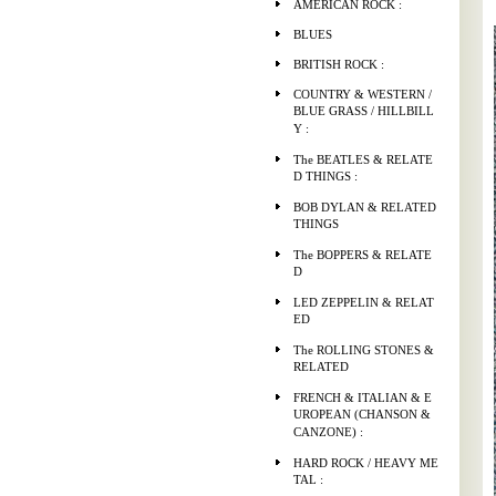
AMERICAN ROCK :
BLUES
BRITISH ROCK :
COUNTRY & WESTERN /
BLUE GRASS / HILLBILL
Y :
The BEATLES & RELATE
D THINGS :
BOB DYLAN & RELATED
THINGS
The BOPPERS & RELATE
D
LED ZEPPELIN & RELAT
ED
The ROLLING STONES &
RELATED
FRENCH & ITALIAN & E
UROPEAN (CHANSON &
CANZONE) :
HARD ROCK / HEAVY ME
TAL :