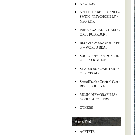
NEW WAVE :
NEO ROCKABILLY / NEO-
SWING / PSYCHOBILLY /
NEO R&R :
PUNK / GARAGE / HARDC
ORE / PUB ROCK ;
REGGAE & SKA & Blue Be
at + WORLD BEAT
SOUL / RHYTHM & BLUE
S : BLACK MUSIC
SINGER-SONGWRITER / F
OLK / TRAD. :
SoundTrack / Original Cast :
ROCK, SOUL VA
MUSIC MEMORABILIA /
GOODS & OTHERS
OTHERS
A to Zで探す
ACETATE