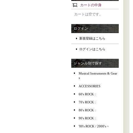
カートの中身
カートは空です。
ログイン
新規登録はこちら
ログインはこちら
ジャンル別で探す
Musical Instruments & Gear
s
ACCESSORIES
60's ROCK :
70's ROCK :
80's ROCK :
90's ROCK :
'00's ROCK / 2000's ~