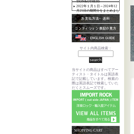
TION&OTHERS
2022年１月１日～2024年12
月25日の期間分をまとめまし
た。
サイト内商品検索：
当サイトの商品はすべてアー
ティスト・タイトルは英語表
記で記載しています。検索の
際は英語表記で検索していた
だくとスムーズです。
SHOPPING CART