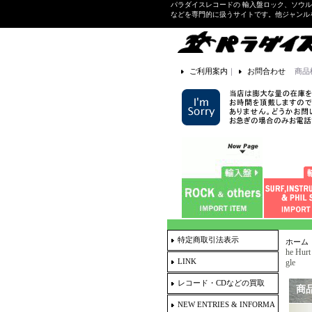
パラダイスレコードの 輸入盤ロック、ソウ
などを専門的に扱うサイトです。他ジャンル
ご利用案内
｜
お問合わせ
商品
特定商取引法表示
ホーム
he Hurt
LINK
gle
レコード・CDなどの買取
商
NEW ENTRIES & INFORMA