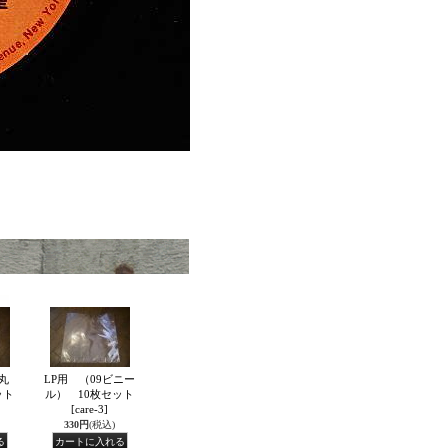
丸
LP用 （09ビニー
ット
ル） 10枚セット
[care-3]
330円
(税込)