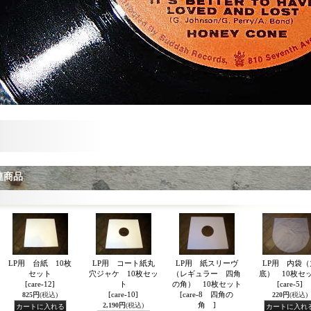
連商品
LP用 台紙 10枚
LP用 コート紙丸
LP用 紙スリーヴ
LP用 内袋（
セット
穴ジャケ 10枚セッ
（レギュラー 四角
底） 10枚セ
[care-12]
ト
の角） 10枚セット
[care-5]
[care-10]
[care-8 四角の
825円
(税込)
220円
(税込)
角 ]
2,190円
(税込)