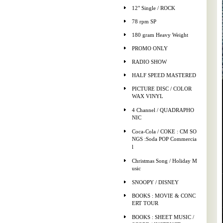
12" Single / ROCK
78 rpm SP
180 gram Heavy Weight
PROMO ONLY
RADIO SHOW
HALF SPEED MASTERED
PICTURE DISC / COLOR
WAX VINYL
4 Channel / QUADRAPHO
NIC
Coca-Cola / COKE : CM SO
NGS :Soda POP Commercia
l
Christmas Song / Holiday M
usic
SNOOPY / DISNEY
BOOKS : MOVIE & CONC
ERT TOUR
BOOKS : SHEET MUSIC /