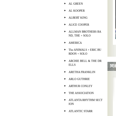
AL GREEN
AL KOOPER
ALBERT KING
ALICE COOPER
ALLMAN BROTHERS BA
ND, THE + SOLO
AMERICA
The ANIMALS + ERIC BU
RDON + SOLO
ARCHIE BELL & THE DR
ELLS
関
ARETHA FRANKLIN
ARLO GUTHRIE
ARTHUR CONLEY
THE ASSOCIATION
ATLANTA RHYTHM SECT
ION
ATLANTIC STARR