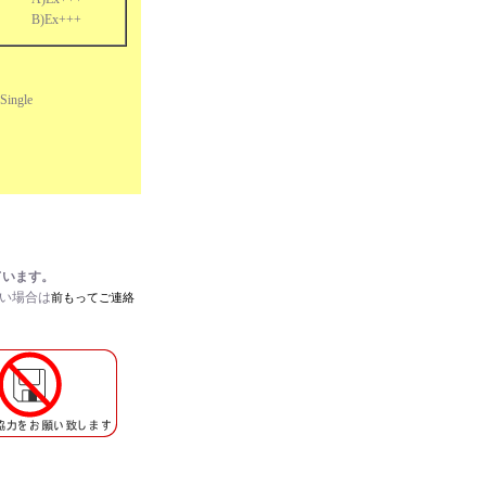
B)Ex+++
Single
ています。
たい場合は
前もってご連絡