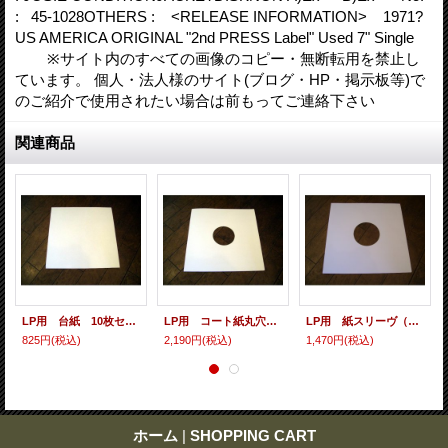
: 45-1028OTHERS : <RELEASE INFORMATION> 1971?
US AMERICA ORIGINAL "2nd PRESS Label" Used 7" Single
※サイト内のすべての画像のコピー・無断転用を禁止し
ています。 個人・法人様のサイト(ブログ・HP・掲示板等)で
のご紹介で使用されたい場合は前もってご連絡下さい
関連商品
LP用 台紙 10枚セット
LP用 コート紙丸穴ジャケ 10枚セット
LP用 紙スリーヴ（レギュラー 四角の角） 10枚セット
825円
(税込)
2,190円
(税込)
1,470円
(税込)
ホーム
|
SHOPPING CART