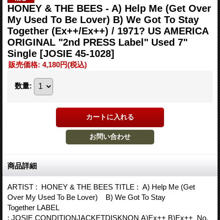
HONEY & THE BEES - A) Help Me (Get Over
My Used To Be Lover) B) We Got To Stay
Together (Ex++/Ex++) / 1971? US AMERICA
ORIGINAL "2nd PRESS Label" Used 7"
Single
[JOSIE 45-1028]
販売価格
:
4,180円
(税込)
数量
:
商品詳細
ARTIST : HONEY & THE BEES TITLE : A) Help Me (Get
Over My Used To Be Lover) B) We Got To Stay
Together LABEL
: JOSIE CONDITIONJACKETDISKNON A)Ex++ B)Ex++ No.