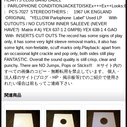
: PARLOPHONE CONDITIONJACKETDISKEx+++Ex++Looks:E
: PCS-7027 STEREOOTHERS : 1967 UK ENGLAND
ORIGINAL "YELLOW Parlophone Label" Used LP With
CUTOUTS / NO CUSTOM INNER SALEEVE (NEVER
HAVE?) Matrix # A) YEX 637-1 2 GMPB) YEX 638-1 4 GAO
With INSERTS CUT OUTS The record has some signs of play
only, it has some very light sleeve removal marks, it also has
some light, non-feelable, scuff marks only.Playback: apart from
an occasional light crackle and pop only, both sides still play
FANTASTIC. Overall the sound quality is still crisp, clear and
punchy. There are NO Jumps, Pops or Sticks!!! ※サイト内の
すべての画像のコピー・無断転用を禁止しています。 個人・
法人様のサイト(ブログ・HP・掲示板等)でのご紹介で使用さ
れたい場合は前もってご連絡下さい
関連商品