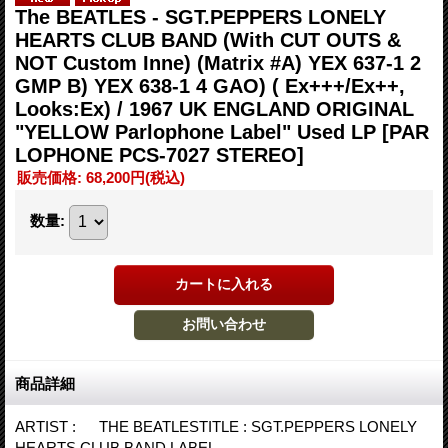
The BEATLES - SGT.PEPPERS LONELY
HEARTS CLUB BAND (With CUT OUTS &
NOT Custom Inne) (Matrix #A) YEX 637-1 2
GMP B) YEX 638-1 4 GAO) ( Ex+++/Ex++,
Looks:Ex) / 1967 UK ENGLAND ORIGINAL
"YELLOW Parlophone Label" Used LP
[PAR
LOPHONE PCS-7027 STEREO]
販売価格
:
68,200円
(税込)
数量
:
商品詳細
ARTIST : THE BEATLESTITLE : SGT.PEPPERS LONELY
HEARTS CLUB BAND LABEL