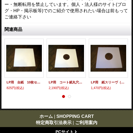
ー・無断転用を禁止しています。個人・法人様のサイト(ブロ
グ・HP・掲示板等)でのご紹介で使用されたい場合は前もって
ご連絡下さい
関連商品
LP用 台紙 10枚セット
LP用 コート紙丸穴ジャケ 10枚セット
LP用 紙スリーヴ（レギュラー 四角の角） 10枚セット
825円
(税込)
2,190円
(税込)
1,470円
(税込)
ホーム
|
SHOPPING CART
特定商取引法表示
|
ご利用案内
PCサイト