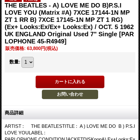
THE BEATLES - A) LOVE ME DO B)P.S.I
LOVE YOU (Matrix #A) 7XCE 17144-1N MP
ZT 1 RR B) 7XCE 17145-1N MP ZT 1 RG)
(Ex+ Looks:Ex/Ex+ Looks:Ex) / OCT. 5 1962
UK ENGLAND Original Used 7" Single
[PAR
LOPHONE 45-R4949]
販売価格
:
63,800円
(税込)
数量
:
商品詳細
ARTIST : THE BEATLESTITLE : A ) LOVE ME DO B ) P.S.I
LOVE YOULABEL :
PARLOPHONE CONDITIONJACKETDISKnonA) Ex+Looks:Ex