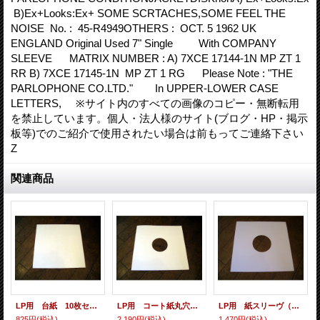
B)Ex+Looks:Ex+ SOME SCRTACHES,SOME FEEL THE
NOISE No. : 45-R4949OTHERS : OCT. 5 1962 UK
ENGLAND Original Used 7" Single With COMPANY
SLEEVE MATRIX NUMBER : A) 7XCE 17144-1N MP ZT 1
RR B) 7XCE 17145-1N MP ZT 1 RG Please Note : "THE
PARLOPHONE CO.LTD." In UPPER-LOWER CASE
LETTERS, ※サイト内のすべての画像のコピー・無断転用
を禁止しています。個人・法人様のサイト(ブログ・HP・掲示
板等)でのご紹介で使用されたい場合は前もってご連絡下さい
Z
関連商品
LP用 台紙 10枚セット
LP用 コート紙丸穴ジャケ 10枚セット
LP用 紙スリーヴ（レギュラー 四角の角） 10枚セット
825円
(税込)
2,190円
(税込)
1,470円
(税込)