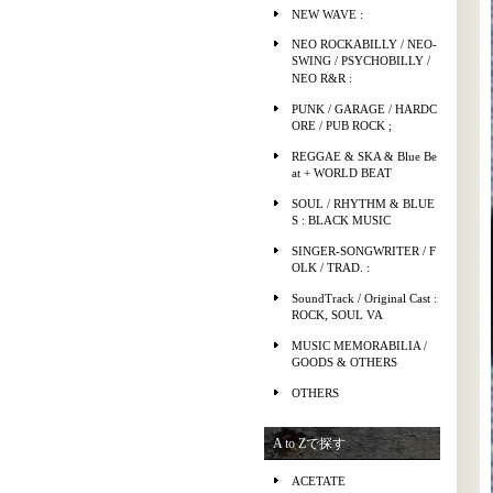
NEW WAVE :
NEO ROCKABILLY / NEO-
SWING / PSYCHOBILLY /
NEO R&R :
PUNK / GARAGE / HARDC
ORE / PUB ROCK ;
REGGAE & SKA & Blue Be
at + WORLD BEAT
SOUL / RHYTHM & BLUE
S : BLACK MUSIC
SINGER-SONGWRITER / F
OLK / TRAD. :
SoundTrack / Original Cast :
ROCK, SOUL VA
MUSIC MEMORABILIA /
GOODS & OTHERS
OTHERS
A to Zで探す
ACETATE