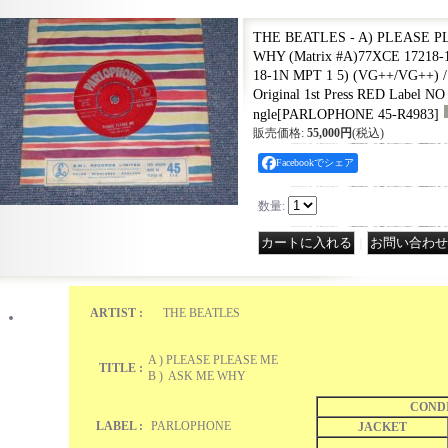
THE BEATLES - A) PLEASE P
WHY (Matrix #A)77XCE 17218-
18-1N MPT 1 5) (VG++/VG++) 
Original 1st Press RED Label NO
ngle
[
PARLOPHONE 45-R4983
]
販売価格
:
55,000円
(税込)
Facebookでシェア
数量
:
｜
ARTIST :
THE BEATLES
A ) PLEASE PLEASE ME
TITLE :
B ) ASK ME WHY
COND
LABEL :
PARLOPHONE
JACKET