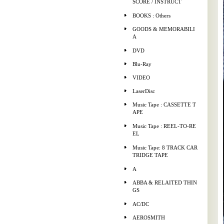
SCORE / INSTRUCT
BOOKS : Others
GOODS & MEMORABILI
A
DVD
Blu-Ray
VIDEO
LaserDisc
Music Tape : CASSETTE T
APE
Music Tape : REEL-TO-RE
EL
Music Tape: 8 TRACK CAR
TRIDGE TAPE
A
ABBA & RELAITED THIN
GS
AC/DC
AEROSMITH