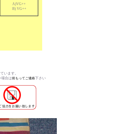
A)VG++
B) VG++
しています。
い場合は
下さい
前もってご連絡