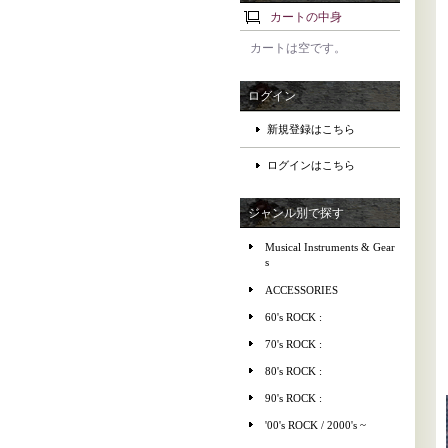
カートの中身
カートは空です。
ログイン
新規登録はこちら
ログインはこちら
ジャンル別で探す
Musical Instruments & Gear
s
ACCESSORIES
60's ROCK :
70's ROCK :
80's ROCK :
90's ROCK :
'00's ROCK / 2000's ~