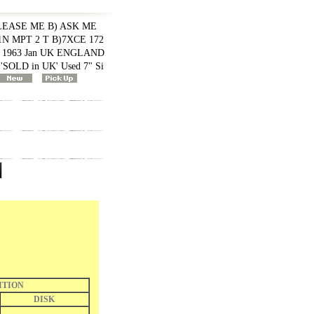
LEASE ME B) ASK ME
1N MPT 2 T B)7XCE 172
/ 1963 Jan UK ENGLAND
 'SOLD in UK' Used 7" Si
ITION
DISK