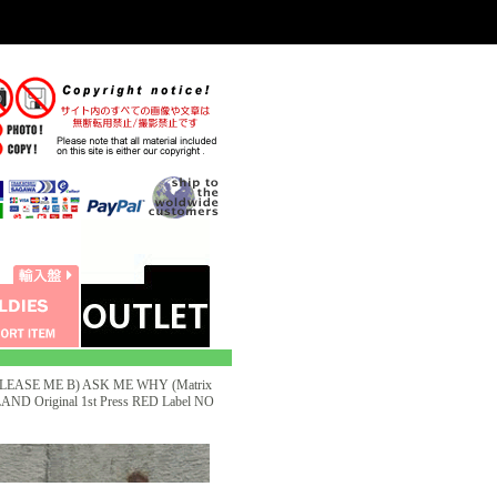
PLEASE ME B) ASK ME WHY (Matrix
D Original 1st Press RED Label NO