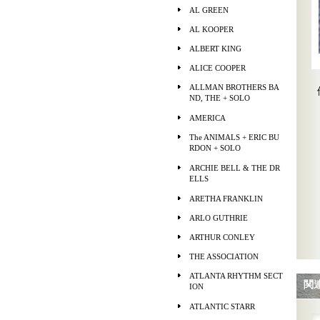
AL GREEN
AL KOOPER
ALBERT KING
ALICE COOPER
ALLMAN BROTHERS BA
ND, THE + SOLO
AMERICA
The ANIMALS + ERIC BU
RDON + SOLO
ARCHIE BELL & THE DR
ELLS
ARETHA FRANKLIN
ARLO GUTHRIE
ARTHUR CONLEY
THE ASSOCIATION
ATLANTA RHYTHM SECT
関
ION
ATLANTIC STARR