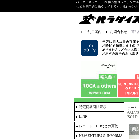
パラダイスレコードの 輸入盤ロック、ソウ
などを専門的に扱うサイトです。他ジャンル
ご利用案内
｜
お問合わせ
商品
特定商取引法表示
ホーム
#A)77X
LINK
'SOLD i
レコード・CDなどの買取
商
NEW ENTRIES & INFORMA