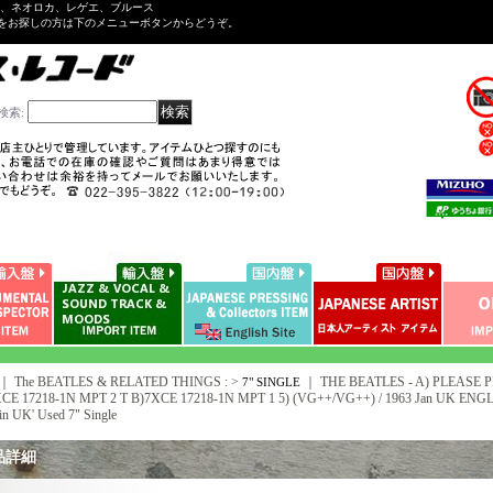
ル、ネオロカ、レゲエ、ブルース
をお探しの方は下のメニューボタンからどうぞ。
検索
:
｜ The BEATLES & RELATED THINGS : >
｜
THE BEATLES - A) PLEASE 
7" SINGLE
CE 17218-1N MPT 2 T B)7XCE 17218-1N MPT 1 5) (VG++/VG++) / 1963 Jan UK ENGLAN
n UK' Used 7" Single
品詳細