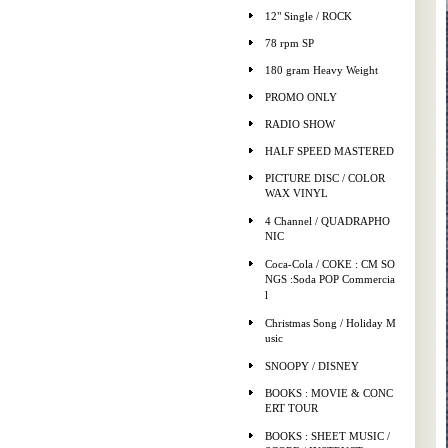
12" Single / ROCK
78 rpm SP
180 gram Heavy Weight
PROMO ONLY
RADIO SHOW
HALF SPEED MASTERED
PICTURE DISC / COLOR
WAX VINYL
4 Channel / QUADRAPHO
NIC
Coca-Cola / COKE : CM SO
NGS :Soda POP Commercia
l
Christmas Song / Holiday M
usic
SNOOPY / DISNEY
BOOKS : MOVIE & CONC
ERT TOUR
BOOKS : SHEET MUSIC /