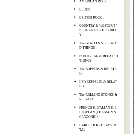
AMERICAN ROCK :
BLUES
BRITISH ROCK :
COUNTRY & WESTERN /
BLUE GRASS / HILLBILL
Y :
The BEATLES & RELATE
D THINGS :
BOB DYLAN & RELATED
THINGS
The BOPPERS & RELATE
D
LED ZEPPELIN & RELAT
ED
The ROLLING STONES &
RELATED
FRENCH & ITALIAN & E
UROPEAN (CHANSON &
CANZONE) :
HARD ROCK / HEAVY ME
TAL :