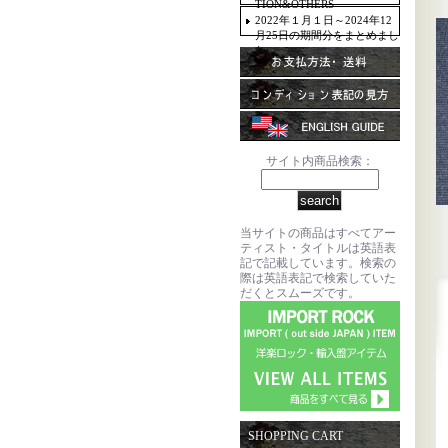
TION&OTHERS
2022年１月１日～2024年12
月25日の期間分をまとめまし
た。
サイト内商品検索：
当サイトの商品はすべてアー
ティスト・タイトルは英語表
記で記載しています。検索の
際は英語表記で検索していた
だくとスムーズです。
SHOPPING CART