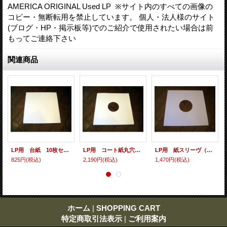
AMERICA ORIGINAL Used LP ※サイト内のすべての画像の
コピー・無断転用を禁止しています。 個人・法人様のサイト
(ブログ・HP・掲示板等)でのご紹介で使用されたい場合は前
もってご連絡下さい
関連商品
LP用 台紙 10枚セット
LP用 コート紙丸穴ジャケ 10枚セット
LP用 紙スリーヴ（レギュラー 四角の角） 10枚セット
825円
(税込)
2,190円
(税込)
1,470円
(税込)
ホーム
|
SHOPPING CART
特定商取引法表示
|
ご利用案内