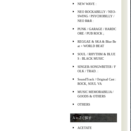
NEW WAVE :
NEO ROCKABILLY / NEO-
SWING / PSYCHOBILLY /
NEO R&R :
PUNK / GARAGE / HARDC
ORE / PUB ROCK ;
REGGAE & SKA & Blue Be
at + WORLD BEAT
SOUL / RHYTHM & BLUE
S : BLACK MUSIC
SINGER-SONGWRITER / F
OLK / TRAD. :
SoundTrack / Original Cast :
ROCK, SOUL VA
MUSIC MEMORABILIA /
GOODS & OTHERS
OTHERS
A to Zで探す
ACETATE