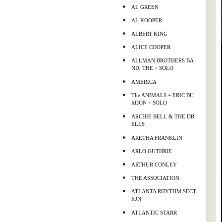
AL GREEN
AL KOOPER
ALBERT KING
ALICE COOPER
ALLMAN BROTHERS BA
ND, THE + SOLO
AMERICA
The ANIMALS + ERIC BU
RDON + SOLO
ARCHIE BELL & THE DR
ELLS
ARETHA FRANKLIN
ARLO GUTHRIE
ARTHUR CONLEY
THE ASSOCIATION
ATLANTA RHYTHM SECT
ION
ATLANTIC STARR