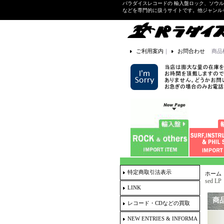
パラダイスレコードの 輸入盤ロック、ソウ
などを専門的に扱うサイトです。他ジャンル
ご利用案内
｜
お問合わせ
商品
特定商取引法表示
ホーム
sed LP
LINK
商
レコード・CDなどの買取
NEW ENTRIES & INFORMA