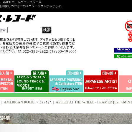
ル、ネオロカ、レゲエ、ブルース
をお探しの方は下のメニューボタンからどうぞ。
検索
:
｜ AMERICAN ROCK : >
｜
ASLEEP AT THE WHEEL - FRAMED (Ex++/MINT-
LP / 12"
品詳細