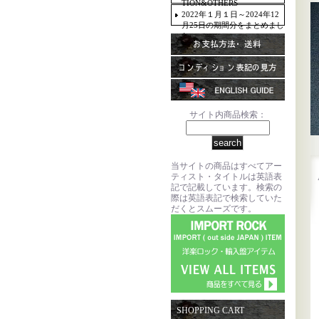
TION&OTHERS
2022年１月１日～2024年12
月25日の期間分をまとめまし
た。
サイト内商品検索：
当サイトの商品はすべてアー
ティスト・タイトルは英語表
記で記載しています。検索の
際は英語表記で検索していた
だくとスムーズです。
SHOPPING CART