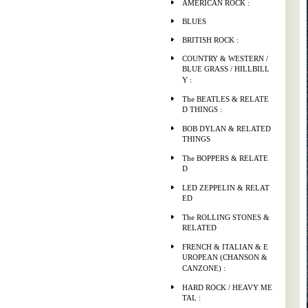
AMERICAN ROCK :
BLUES
BRITISH ROCK :
COUNTRY & WESTERN /
BLUE GRASS / HILLBILL
Y :
The BEATLES & RELATE
D THINGS :
BOB DYLAN & RELATED
THINGS
The BOPPERS & RELATE
D
LED ZEPPELIN & RELAT
ED
The ROLLING STONES &
RELATED
FRENCH & ITALIAN & E
UROPEAN (CHANSON &
CANZONE) :
HARD ROCK / HEAVY ME
TAL :