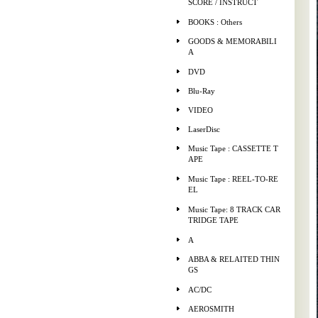
SCORE / INSTRUCT
BOOKS : Others
GOODS & MEMORABILI
A
DVD
Blu-Ray
VIDEO
LaserDisc
Music Tape : CASSETTE T
APE
Music Tape : REEL-TO-RE
EL
Music Tape: 8 TRACK CAR
TRIDGE TAPE
A
ABBA & RELAITED THIN
GS
AC/DC
AEROSMITH