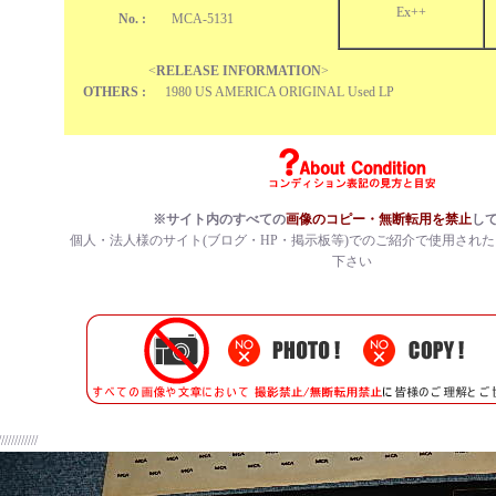
Ex++
No. :
MCA-5131
<
RELEASE INFORMATION
>
OTHERS :
1980 US AMERICA ORIGINAL Used LP
※サイト内のすべての
画像のコピー・無断転用を禁止
し
個人・法人様のサイト(ブログ・HP・掲示板等)でのご紹介で使用され
下さい
////////////