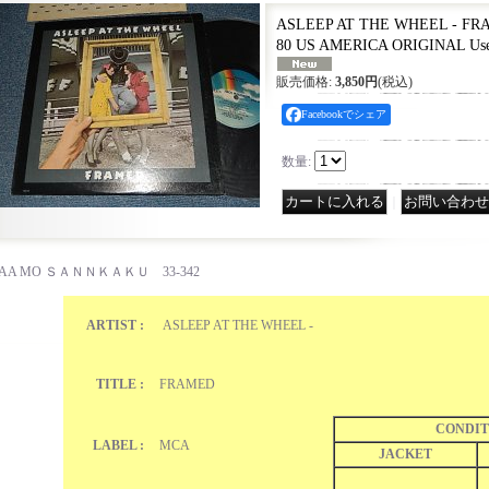
ASLEEP AT THE WHEEL - FRAM
80 US AMERICA ORIGINAL Us
販売価格
:
3,850円
(税込)
Facebookでシェア
数量
:
｜
AA MO ＳＡＮＮＫＡＫＵ 33-342
ARTIST :
ASLEEP AT THE WHEEL -
TITLE :
FRAMED
CONDIT
LABEL :
MCA
JACKET