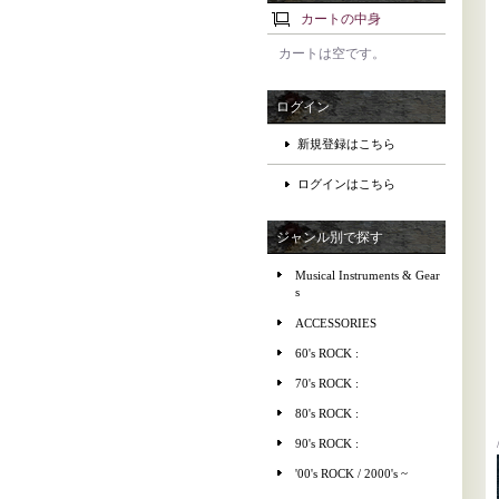
カートの中身
カートは空です。
ログイン
新規登録はこちら
ログインはこちら
ジャンル別で探す
Musical Instruments & Gear
s
ACCESSORIES
60's ROCK :
70's ROCK :
80's ROCK :
90's ROCK :
'00's ROCK / 2000's ~