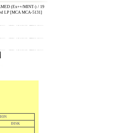
ED (Ex++/MINT-) / 19
ed LP
[
MCA MCA-5131
]
ION
DISK