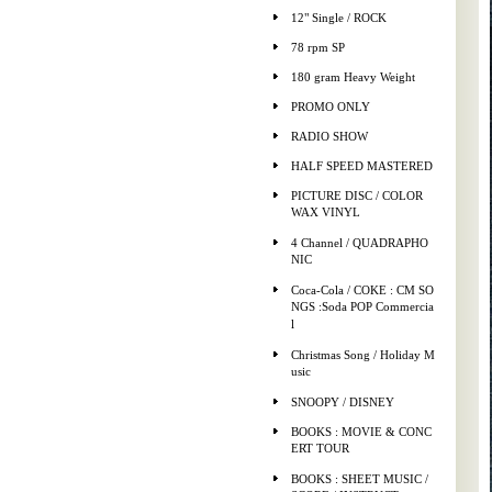
12" Single / ROCK
78 rpm SP
180 gram Heavy Weight
PROMO ONLY
RADIO SHOW
HALF SPEED MASTERED
PICTURE DISC / COLOR
WAX VINYL
4 Channel / QUADRAPHO
NIC
Coca-Cola / COKE : CM SO
NGS :Soda POP Commercia
l
Christmas Song / Holiday M
usic
SNOOPY / DISNEY
BOOKS : MOVIE & CONC
ERT TOUR
BOOKS : SHEET MUSIC /