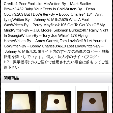
Credits1 Poor Fool Like MeWritten-By – Mark Sadlier-
Brown3:452 Baby Your Feets Is ColdWritten-By – Dean
Cottrill3:203 But I DoWritten-By – Bobby Charles4:184 I Ain't
LyingWritten-By – Johnny V. Mills2:525 What A Fool I
WasWritten-By – Percy Mayfield4:106 Got To Get You Off My
MindWritten-By – J.B. Moore, Solomon Burke2:407 Rainy Night
In GeorgiaWritten-By – Tony Joe White4:178 Flying
HomeWritten-By – Amos Garrett, Tom Lavin3:419 Let Yourself
GoWritten-By – Bobby Charles3:4610 Lost LoveWritten-By –
Johnny V. Mills4:01 ※サイト内のすべての画像のコピー・無断
転用を禁止しています。 個人・法人様のサイト(ブログ・
HP・掲示板等)でのご紹介で使用されたい場合は前もってご連
絡下さい
関連商品