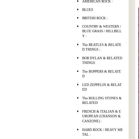
AMERICAN ROCK :
BLUES
BRITISH ROCK :
COUNTRY & WESTERN /
BLUE GRASS / HILLBILL
Y :
The BEATLES & RELATE
D THINGS :
BOB DYLAN & RELATED
THINGS
The BOPPERS & RELATE
D
LED ZEPPELIN & RELAT
ED
The ROLLING STONES &
RELATED
FRENCH & ITALIAN & E
UROPEAN (CHANSON &
CANZONE) :
HARD ROCK / HEAVY ME
TAL :