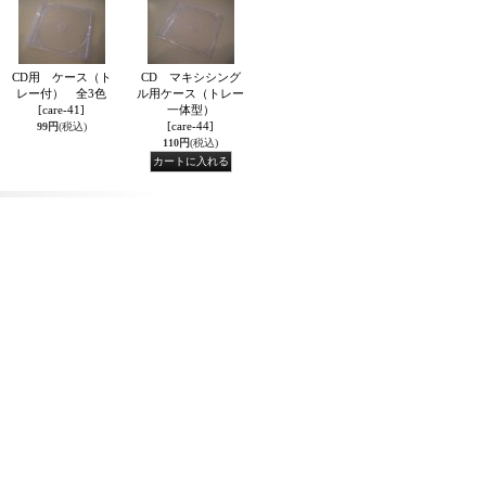
CD用 ケース（ト
CD マキシシング
レー付） 全3色
ル用ケース（トレー
[care-41]
一体型）
[care-44]
99円
(税込)
110円
(税込)