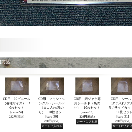
連商品
CD用 09ビニール
CD用 マキシ・シ
CD用 紙ジャケ専
CD用 シール
（各種サイズ） 1
ングル・シールド
用シールド（裏の
（タテ入れ/ フ
0枚セット
（ヨコ入れ/裏の
り） 10枚セット
り / サイドカッ
[care-24]
り） 10枚セット
[care-37]
10枚セッ
[care-36]
[care-31]
242円
(税込)
220円
(税込)
220円
(税込)
220円
(税込)