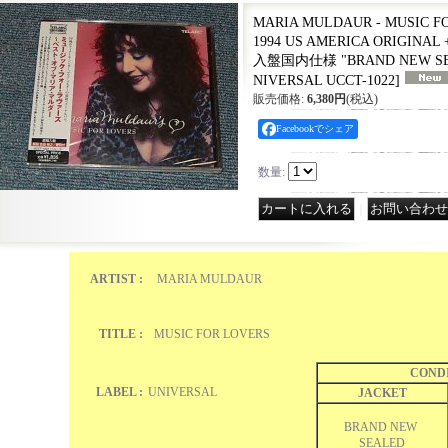
MARIA MULDAUR - MUSIC FO
1994 US AMERICA ORIGINAL 
入盤国内仕様 "BRAND NEW SEAL
NIVERSAL UCCT-1022
]
販売価格
:
6,380円
(税込)
Facebookでシェア
数量
:
｜
ARTIST :
MARIA MULDAUR
TITLE :
MUSIC FOR LOVERS
COND
LABEL :
UNIVERSAL
JACKET
BRAND NEW
SEALED