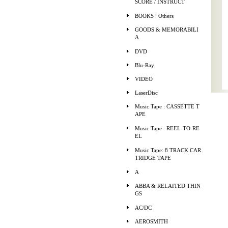
SCORE / INSTRUCT
BOOKS : Others
GOODS & MEMORABILI
A
DVD
Blu-Ray
VIDEO
LaserDisc
Music Tape : CASSETTE T
APE
Music Tape : REEL-TO-RE
EL
Music Tape: 8 TRACK CAR
TRIDGE TAPE
A
ABBA & RELAITED THIN
GS
AC/DC
AEROSMITH