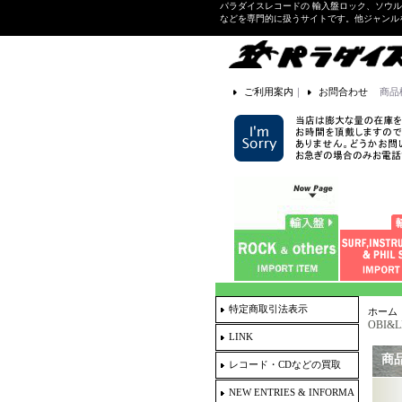
パラダイスレコードの 輸入盤ロック、ソウ
などを専門的に扱うサイトです。他ジャンル
ご利用案内
｜
お問合わせ
商品
特定商取引法表示
ホーム
OBI&L
LINK
商
レコード・CDなどの買取
NEW ENTRIES & INFORMA