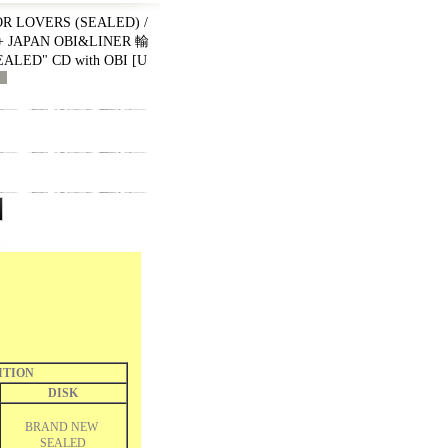
R LOVERS (SEALED) /
+ JAPAN OBI&LINER 輸
ED" CD with OBI
[
U
ITION
DISK
BRAND NEW
SEALED