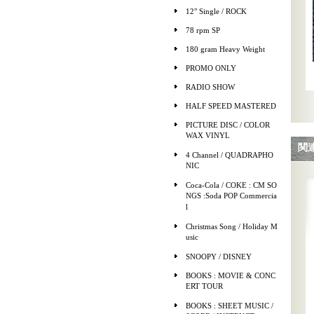
12" Single / ROCK
78 rpm SP
180 gram Heavy Weight
PROMO ONLY
RADIO SHOW
HALF SPEED MASTERED
PICTURE DISC / COLOR
WAX VINYL
関
4 Channel / QUADRAPHO
NIC
Coca-Cola / COKE : CM SO
NGS :Soda POP Commercia
l
Christmas Song / Holiday M
usic
SNOOPY / DISNEY
BOOKS : MOVIE & CONC
ERT TOUR
BOOKS : SHEET MUSIC /