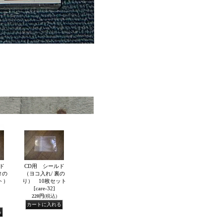
ド
CD用 シールド
タの
（ヨコ入れ/ 裏の
ト）
り） 10枚セット
ト
[care-32]
220円
(税込)