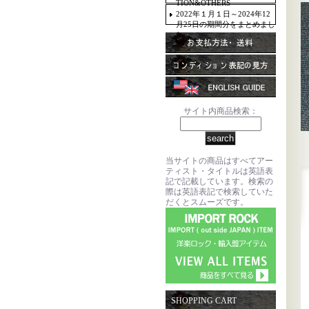
TION&OTHERS
2022年１月１日～2024年12
月25日の期間分をまとめまし
た。
サイト内商品検索：
当サイトの商品はすべてアー
ティスト・タイトルは英語表
記で記載しています。検索の
際は英語表記で検索していた
だくとスムーズです。
SHOPPING CART