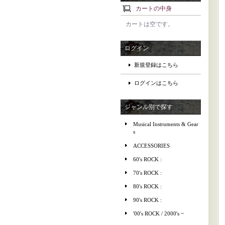
カートの中身
カートは空です。
ログイン
新規登録はこちら
ログインはこちら
ジャンル別で探す
Musical Instruments & Gear
s
ACCESSORIES
60's ROCK :
70's ROCK :
80's ROCK :
90's ROCK :
'00's ROCK / 2000's ~