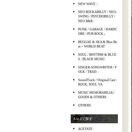
NEW WAVE :
NEO ROCKABILLY / NEO-
SWING / PSYCHOBILLY /
NEO R&R :
PUNK / GARAGE / HARDC
ORE / PUB ROCK ;
REGGAE & SKA & Blue Be
at + WORLD BEAT
SOUL / RHYTHM & BLUE
S : BLACK MUSIC
SINGER-SONGWRITER / F
OLK / TRAD. :
SoundTrack / Original Cast :
ROCK, SOUL VA
MUSIC MEMORABILIA /
GOODS & OTHERS
OTHERS
A to Zで探す
ACETATE