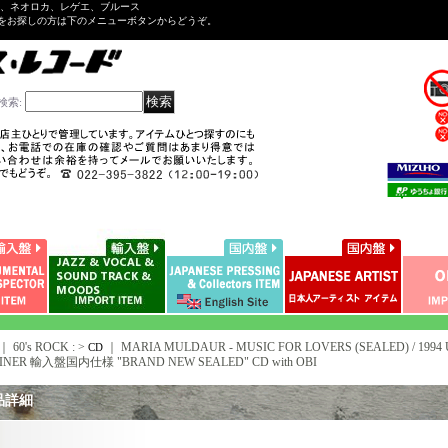
ル、ネオロカ、レゲエ、ブルース
をお探しの方は下のメニューボタンからどうぞ。
検索
:
｜ 60's ROCK : >
｜
MARIA MULDAUR - MUSIC FOR LOVERS (SEALED) / 1994
CD
INER 輸入盤国内仕様 "BRAND NEW SEALED" CD with OBI
品詳細