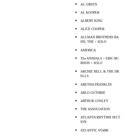
AL GREEN
AL KOOPER
ALBERT KING
ALICE COOPER
ALLMAN BROTHERS BA
ND, THE + SOLO
AMERICA
The ANIMALS + ERIC BU
RDON + SOLO
ARCHIE BELL & THE DR
ELLS
ARETHA FRANKLIN
ARLO GUTHRIE
ARTHUR CONLEY
THE ASSOCIATION
ATLANTA RHYTHM SECT
ION
ATLANTIC STARR