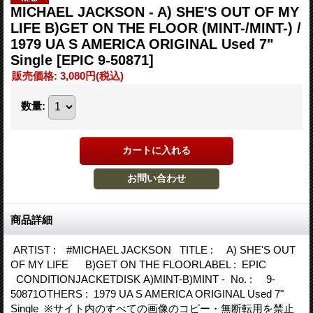
MICHAEL JACKSON - A) SHE'S OUT OF MY
LIFE B)GET ON THE FLOOR (MINT-/MINT-) /
1979 UA S AMERICA ORIGINAL Used 7"
Single
[EPIC 9-50871]
販売価格
:
3,080円
(税込)
数量
:
商品詳細
ARTIST : #MICHAEL JACKSON TITLE : A) SHE'S OUT
OF MY LIFE B)GET ON THE FLOORLABEL : EPIC
CONDITIONJACKETDISK A)MINT-B)MINT - No. : 9-
50871OTHERS : 1979 UA S AMERICA ORIGINAL Used 7"
Single ※サイト内のすべての画像のコピー・無断転用を禁止