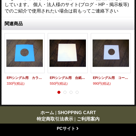
しています。 個人・法人様のサイト(ブログ・HP・掲示板等)
でのご紹介で使用されたい場合は前もってご連絡下さい
関連商品
EP/シングル用 カラースリーヴ（全4色） 5枚セット
EP/シングル用 台紙 10枚セット
EP/シングル用 コート紙丸穴ジャケ 白 10 copies set / １０枚セット
330円
(税込)
550円
(税込)
990円
(税込)
ホーム
|
SHOPPING CART
特定商取引法表示
|
ご利用案内
PCサイト