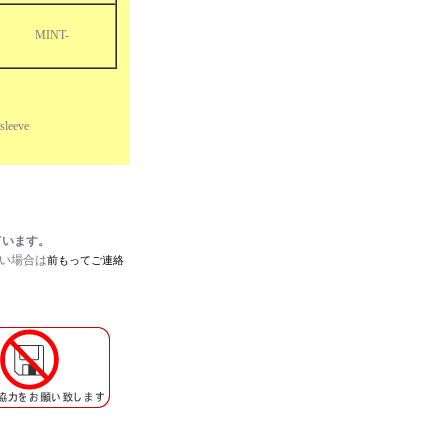
MINT-
sleeve
ています。
たい場合は
前もってご連絡