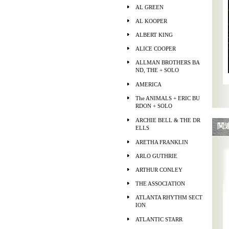
AL GREEN
AL KOOPER
ALBERT KING
ALICE COOPER
ALLMAN BROTHERS BA
ND, THE + SOLO
AMERICA
The ANIMALS + ERIC BU
RDON + SOLO
ARCHIE BELL & THE DR
関
ELLS
ARETHA FRANKLIN
ARLO GUTHRIE
ARTHUR CONLEY
THE ASSOCIATION
ATLANTA RHYTHM SECT
ION
ATLANTIC STARR