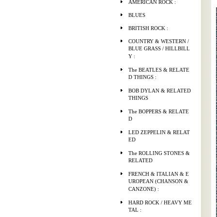
AMERICAN ROCK :
BLUES
BRITISH ROCK :
COUNTRY & WESTERN /
BLUE GRASS / HILLBILL
Y :
The BEATLES & RELATE
D THINGS :
BOB DYLAN & RELATED
THINGS
The BOPPERS & RELATE
D
LED ZEPPELIN & RELAT
ED
The ROLLING STONES &
RELATED
FRENCH & ITALIAN & E
UROPEAN (CHANSON &
CANZONE) :
HARD ROCK / HEAVY ME
TAL :