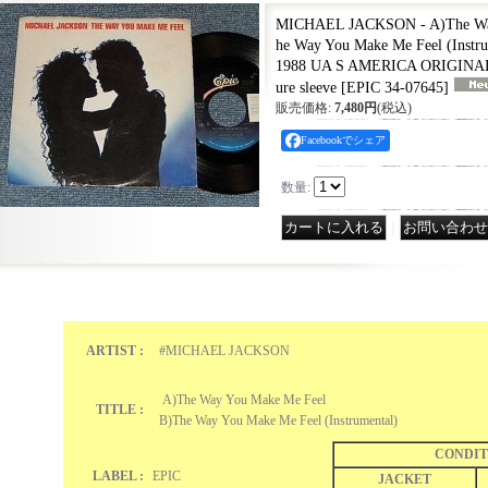
MICHAEL JACKSON - A)The Way
he Way You Make Me Feel (Instr
1988 UA S AMERICA ORIGINAL U
ure sleeve
[
EPIC 34-07645
]
販売価格
:
7,480円
(税込)
Facebookでシェア
数量
:
｜
ARTIST :
#MICHAEL JACKSON
A)The Way You Make Me Feel
TITLE :
B)The Way You Make Me Feel (Instrumental)
CONDIT
LABEL :
EPIC
JACKET