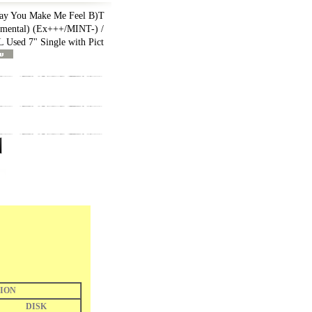
 You Make Me Feel B)T
umental) (Ex+++/MINT-) /
sed 7" Single with Pict
ION
DISK