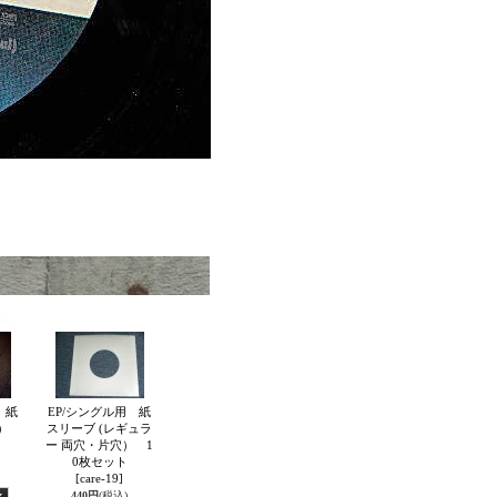
 紙
EP/シングル用 紙
厚）
スリーブ (レギュラ
ー 両穴・片穴） 1
0枚セット
[care-19]
440円
(税込)