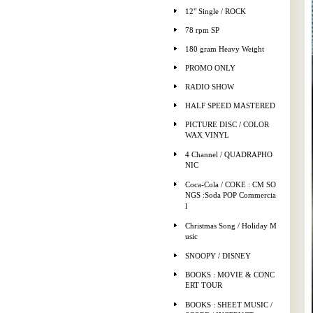
12" Single / ROCK
78 rpm SP
180 gram Heavy Weight
PROMO ONLY
RADIO SHOW
HALF SPEED MASTERED
PICTURE DISC / COLOR
WAX VINYL
4 Channel / QUADRAPHO
NIC
Coca-Cola / COKE : CM SO
NGS :Soda POP Commercia
l
Christmas Song / Holiday M
usic
SNOOPY / DISNEY
BOOKS : MOVIE & CONC
ERT TOUR
BOOKS : SHEET MUSIC /