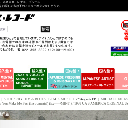
ル、ネオロカ、レゲエ、ブルース
をお探しの方は下のメニューボタンからどうぞ。
検索
:
｜ SOUL / RHYTHM & BLUES : BLACK MUSIC >
｜
MICHAEL JACKSON
7" Single & EP
 You Make Me Feel (Instrumental) (Ex+++/MINT-) / 1988 UA S AMERICA ORIGINAL Used 7
品詳細