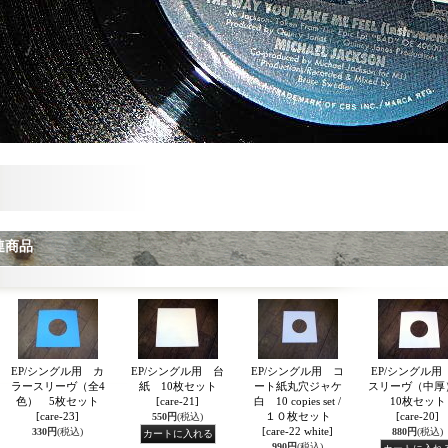
連商品
EP/シングル用 カ
EP/シングル用 台
EP/シングル用 コ
EP/シングル用
ラースリーヴ（全4
紙 10枚セット
ート紙丸穴ジャケ
スリーヴ（中
色） 5枚セット
[care-21]
白 10 copies set /
10枚セット
[care-23]
１０枚セット
[care-20]
550円
(税込)
[care-22 white]
330円
(税込)
880円
(税込)
990円
(税込)