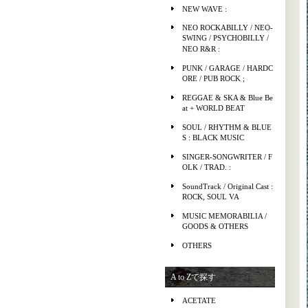
NEW WAVE :
NEO ROCKABILLY / NEO-
SWING / PSYCHOBILLY /
NEO R&R :
PUNK / GARAGE / HARDC
ORE / PUB ROCK ;
REGGAE & SKA & Blue Be
at + WORLD BEAT
SOUL / RHYTHM & BLUE
S : BLACK MUSIC
SINGER-SONGWRITER / F
OLK / TRAD. :
SoundTrack / Original Cast :
ROCK, SOUL VA
MUSIC MEMORABILIA /
GOODS & OTHERS
OTHERS
A to Zで探す
ACETATE