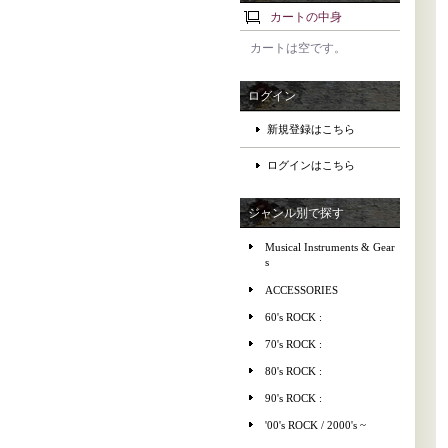
カートの中身
カートは空です。
ログイン
新規登録はこちら
ログインはこちら
ジャンル別で探す
Musical Instruments & Gear
s
ACCESSORIES
60's ROCK :
70's ROCK :
80's ROCK :
90's ROCK :
'00's ROCK / 2000's ~