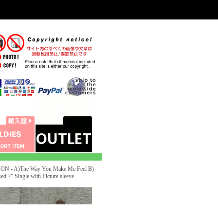
 - A)The Way You Make Me Feel B)
" Single with Picture sleeve