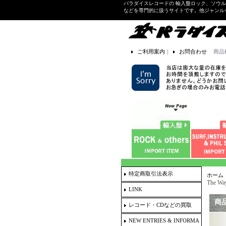
パラダイスレコードの 輸入盤ロック、ソウ
などを専門的に扱うサイトです。他ジャンル
ご利用案内
｜
お問合わせ
商品
特定商取引法表示
ホーム
The Way
LINK
商
レコード・CDなどの買取
NEW ENTRIES & INFORMA