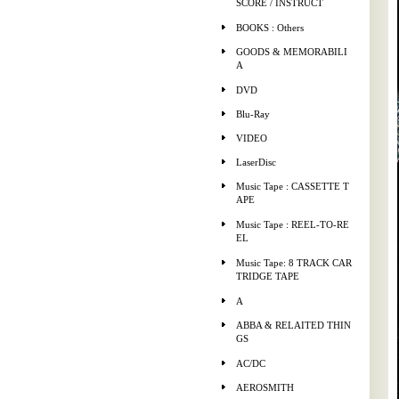
SCORE / INSTRUCT
BOOKS : Others
GOODS & MEMORABILI
A
DVD
Blu-Ray
VIDEO
LaserDisc
Music Tape : CASSETTE T
APE
Music Tape : REEL-TO-RE
EL
Music Tape: 8 TRACK CAR
TRIDGE TAPE
A
ABBA & RELAITED THIN
GS
AC/DC
AEROSMITH