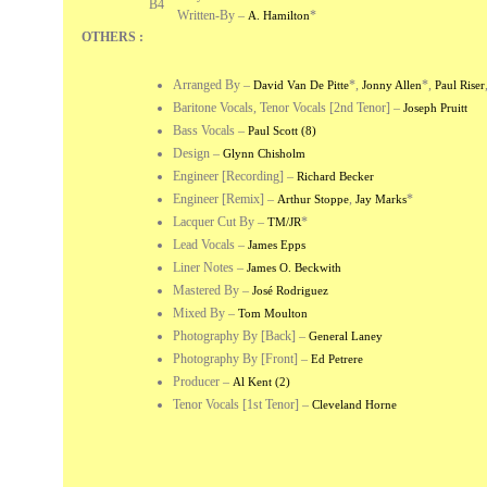
B4
Written-By –
*
A. Hamilton
OTHERS :
Arranged By
–
*
,
*
,
David Van De Pitte
Jonny Allen
Paul Riser
Baritone Vocals, Tenor Vocals [2nd Tenor]
–
Joseph Pruitt
Bass Vocals
–
Paul Scott (8)
Design
–
Glynn Chisholm
Engineer [Recording]
–
Richard Becker
Engineer [Remix]
–
,
*
Arthur Stoppe
Jay Marks
Lacquer Cut By
–
*
TM/JR
Lead Vocals
–
James Epps
Liner Notes
–
James O. Beckwith
Mastered By
–
José Rodriguez
Mixed By
–
Tom Moulton
Photography By [Back]
–
General Laney
Photography By [Front]
–
Ed Petrere
Producer
–
Al Kent (2)
Tenor Vocals [1st Tenor]
–
Cleveland Horne