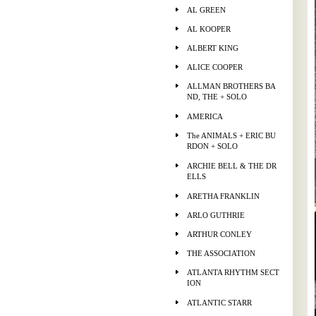
AL GREEN
AL KOOPER
ALBERT KING
ALICE COOPER
ALLMAN BROTHERS BA
ND, THE + SOLO
AMERICA
The ANIMALS + ERIC BU
RDON + SOLO
ARCHIE BELL & THE DR
ELLS
ARETHA FRANKLIN
ARLO GUTHRIE
ARTHUR CONLEY
THE ASSOCIATION
ATLANTA RHYTHM SECT
ION
ATLANTIC STARR