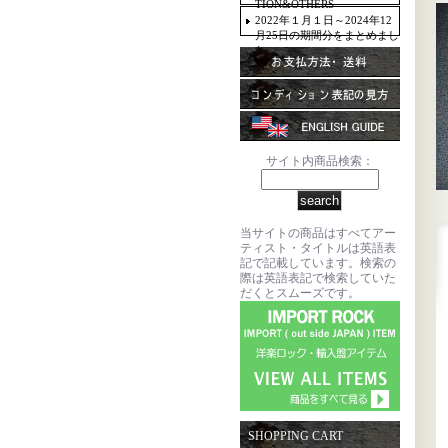
TION&OTHERS
2022年１月１日～2024年12
月25日の期間分をまとめまし
た。
サイト内商品検索：
当サイトの商品はすべてアー
ティスト・タイトルは英語表
記で記載しています。検索の
際は英語表記で検索していた
だくとスムーズです。
SHOPPING CART