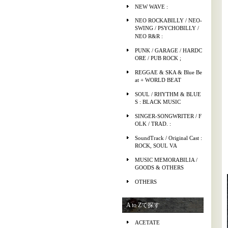
NEW WAVE :
NEO ROCKABILLY / NEO-
SWING / PSYCHOBILLY /
NEO R&R :
PUNK / GARAGE / HARDC
ORE / PUB ROCK ;
REGGAE & SKA & Blue Be
at + WORLD BEAT
SOUL / RHYTHM & BLUE
S : BLACK MUSIC
SINGER-SONGWRITER / F
OLK / TRAD. :
SoundTrack / Original Cast :
ROCK, SOUL VA
MUSIC MEMORABILIA /
GOODS & OTHERS
OTHERS
A to Zで探す
ACETATE