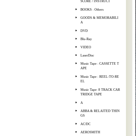
SCORE / INSTRUCT
BOOKS : Others
GOODS & MEMORABILI
A
DVD
Blu-Ray
VIDEO
LaserDisc
Music Tape : CASSETTE T
APE
Music Tape : REEL-TO-RE
EL
Music Tape: 8 TRACK CAR
TRIDGE TAPE
A
ABBA & RELAITED THIN
GS
AC/DC
AEROSMITH