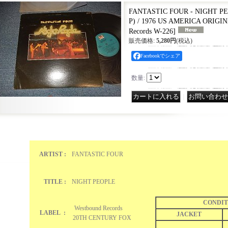
FANTASTIC FOUR - NIGHT PE
P) / 1976 US AMERICA ORIGI
Records W-226
]
販売価格
:
5,280円
(税込)
Facebookでシェア
数量
:
｜
ARTIST :
FANTASTIC FOUR
TITLE :
NIGHT PEOPLE
CONDIT
Westbound Records
LABEL :
JACKET
20TH CENTURY FOX