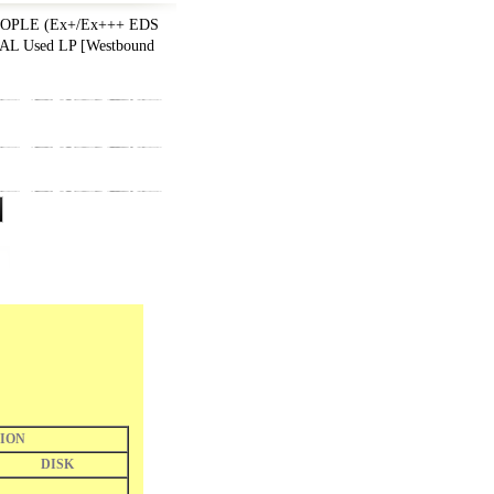
OPLE (Ex+/Ex+++ EDS
NAL Used LP
[
Westbound
ION
DISK