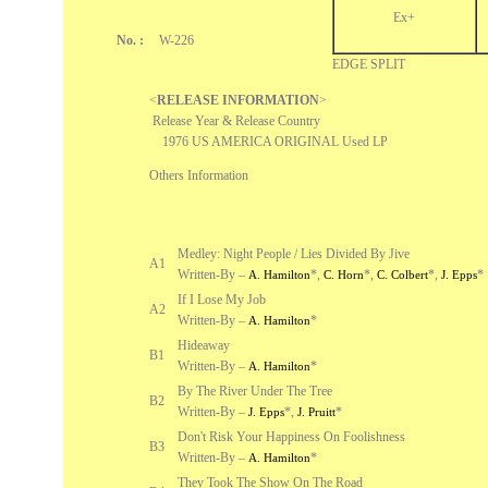
Ex+
No. :
W-226
EDGE SPLIT
<
RELEASE INFORMATION
>
Release Year & Release Country
1976 US AMERICA ORIGINAL Used LP
Others Information
Medley: Night People / Lies Divided By Jive
A1
Written-By –
*
,
*
,
*
,
*
A. Hamilton
C. Horn
C. Colbert
J. Epps
If I Lose My Job
A2
Written-By –
*
A. Hamilton
Hideaway
B1
Written-By –
*
A. Hamilton
By The River Under The Tree
B2
Written-By –
*
,
*
J. Epps
J. Pruitt
Don't Risk Your Happiness On Foolishness
B3
Written-By –
*
A. Hamilton
They Took The Show On The Road