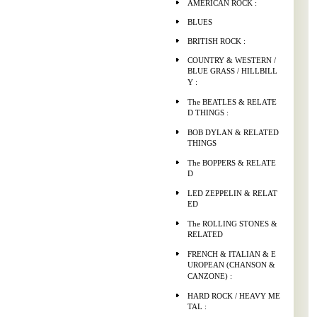
AMERICAN ROCK :
BLUES
BRITISH ROCK :
COUNTRY & WESTERN /
BLUE GRASS / HILLBILL
Y :
The BEATLES & RELATE
D THINGS :
BOB DYLAN & RELATED
THINGS
The BOPPERS & RELATE
D
LED ZEPPELIN & RELAT
ED
The ROLLING STONES &
RELATED
FRENCH & ITALIAN & E
UROPEAN (CHANSON &
CANZONE) :
HARD ROCK / HEAVY ME
TAL :