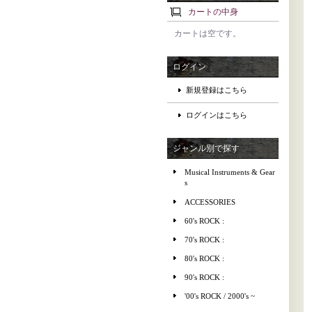
カートの中身
カートは空です。
ログイン
新規登録はこちら
ログインはこちら
ジャンル別で探す
Musical Instruments & Gear
s
ACCESSORIES
60's ROCK :
70's ROCK :
80's ROCK :
90's ROCK :
'00's ROCK / 2000's ~