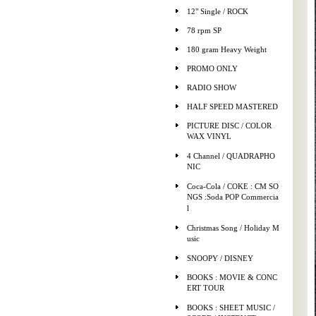
12" Single / ROCK
78 rpm SP
180 gram Heavy Weight
PROMO ONLY
RADIO SHOW
HALF SPEED MASTERED
PICTURE DISC / COLOR
WAX VINYL
4 Channel / QUADRAPHO
NIC
Coca-Cola / COKE : CM SO
NGS :Soda POP Commercia
l
Christmas Song / Holiday M
usic
SNOOPY / DISNEY
BOOKS : MOVIE & CONC
ERT TOUR
BOOKS : SHEET MUSIC /