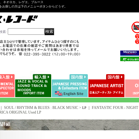
ル、ネオロカ、レゲエ、ブルース
をお探しの方は下のメニューボタンからどうぞ。
検索
:
｜ SOUL / RHYTHM & BLUES : BLACK MUSIC >
｜
FANTASTIC FOUR - NIGHT P
LP
RICA ORIGINAL Used LP
品詳細