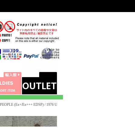
EOPLE (Ex+/Ex+++ EDSP) / 1976 U