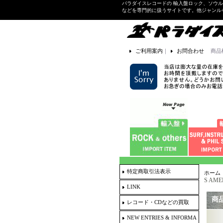
パラダイスレコードの 輸入盤ロック、ソウ
などを専門的に扱うサイトです。他ジャンル
ご利用案内
｜
お問合わせ
商品
特定商取引法表示
ホーム
S AME
LINK
商
レコード・CDなどの買取
NEW ENTRIES & INFORMA