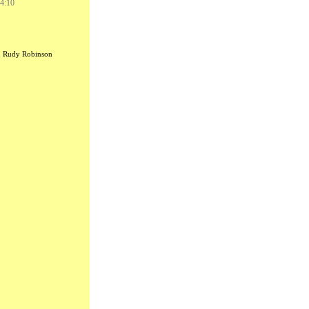
4:10
,
Rudy Robinson