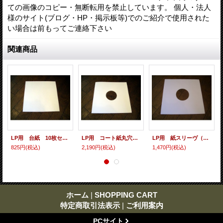
ての画像のコピー・無断転用を禁止しています。 個人・法人
様のサイト(ブログ・HP・掲示板等)でのご紹介で使用された
い場合は前もってご連絡下さい
関連商品
LP用 台紙 10枚セット
LP用 コート紙丸穴ジャケ 10枚セット
LP用 紙スリーヴ（レギュラー 四角の角） 10枚セット
825円
(税込)
2,190円
(税込)
1,470円
(税込)
ホーム
|
SHOPPING CART
特定商取引法表示
|
ご利用案内
PCサイト