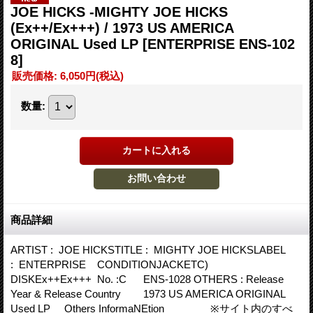
JOE HICKS -MIGHTY JOE HICKS
(Ex++/Ex+++) / 1973 US AMERICA
ORIGINAL Used LP
[ENTERPRISE ENS-102
8]
販売価格
:
6,050円
(税込)
数量
:
商品詳細
ARTIST : JOE HICKSTITLE : MIGHTY JOE HICKSLABEL
: ENTERPRISE CONDITIONJACKETC)
DISKEx++Ex+++ No. :C ENS-1028 OTHERS : Release
Year & Release Country 1973 US AMERICA ORIGINAL
Used LP Others InformaNEtion ※サイト内のすべ