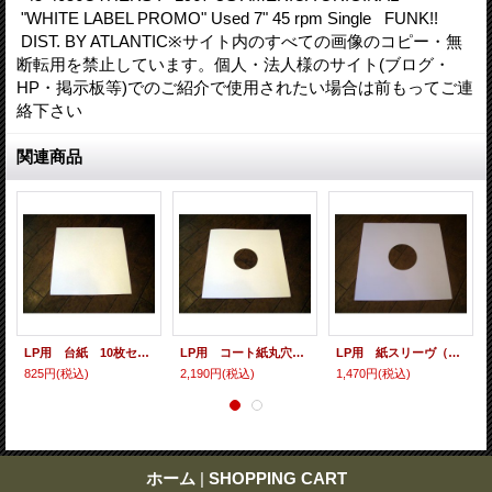
"WHITE LABEL PROMO" Used 7" 45 rpm Single FUNK!!
DIST. BY ATLANTIC※サイト内のすべての画像のコピー・無
断転用を禁止しています。個人・法人様のサイト(ブログ・
HP・掲示板等)でのご紹介で使用されたい場合は前もってご連
絡下さい
関連商品
LP用 台紙 10枚セット
LP用 コート紙丸穴ジャケ 10枚セット
LP用 紙スリーヴ（レギュラー 四角の角） 10枚セット
825円
(税込)
2,190円
(税込)
1,470円
(税込)
ホーム
|
SHOPPING CART