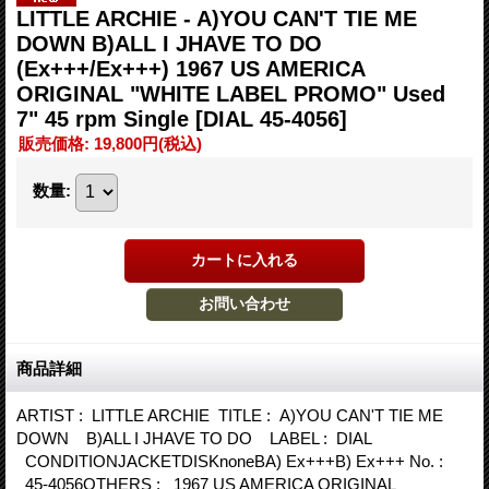
LITTLE ARCHIE - A)YOU CAN'T TIE ME
DOWN B)ALL I JHAVE TO DO
(Ex+++/Ex+++) 1967 US AMERICA
ORIGINAL "WHITE LABEL PROMO" Used
7" 45 rpm Single
[DIAL 45-4056]
販売価格
:
19,800円
(税込)
数量
:
商品詳細
ARTIST : LITTLE ARCHIE TITLE : A)YOU CAN'T TIE ME
DOWN B)ALL I JHAVE TO DO LABEL : DIAL
CONDITIONJACKETDISKnoneBA) Ex+++B) Ex+++ No. :
45-4056OTHERS : 1967 US AMERICA ORIGINAL