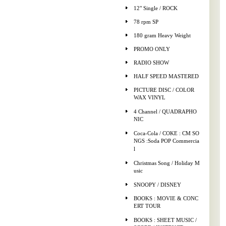
12" Single / ROCK
78 rpm SP
180 gram Heavy Weight
PROMO ONLY
RADIO SHOW
HALF SPEED MASTERED
PICTURE DISC / COLOR
WAX VINYL
4 Channel / QUADRAPHO
NIC
Coca-Cola / COKE : CM SO
NGS :Soda POP Commercia
l
Christmas Song / Holiday M
usic
SNOOPY / DISNEY
BOOKS : MOVIE & CONC
ERT TOUR
BOOKS : SHEET MUSIC /