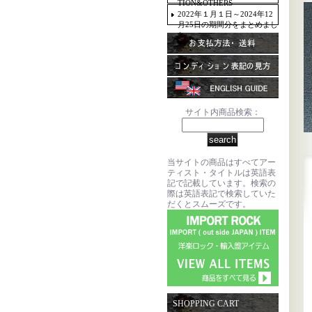
TION&OTHERS
2022年１月１日～2024年12
月25日の期間分をまとめまし
た。
サイト内商品検索：
当サイトの商品はすべてアー
ティスト・タイトルは英語表
記で記載しています。検索の
際は英語表記で検索していた
だくとスムーズです。
SHOPPING CART