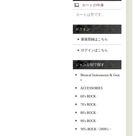
カートの中身
カートは空です。
ログイン
新規登録はこちら
ログインはこちら
ジャンル別で探す
Musical Instruments & Gear
s
ACCESSORIES
60's ROCK :
70's ROCK :
80's ROCK :
90's ROCK :
'00's ROCK / 2000's ~