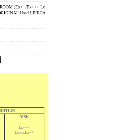
ROOM (Ex++/Ex+++ Lo
ORIGINAL Used LP
[
RCA
DITION
DISK
Ex+++
Looks:Ex++