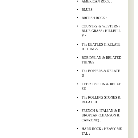
AMERICAN ROCK :
BLUES
BRITISH ROCK :
COUNTRY & WESTERN /
BLUE GRASS / HILLBILL
Y :
The BEATLES & RELATE
D THINGS :
BOB DYLAN & RELATED
THINGS
The BOPPERS & RELATE
D
LED ZEPPELIN & RELAT
ED
The ROLLING STONES &
RELATED
FRENCH & ITALIAN & E
UROPEAN (CHANSON &
CANZONE) :
HARD ROCK / HEAVY ME
TAL :