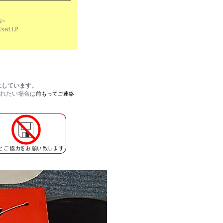
N>
sed LP
止しています。
されたい場合は
前もってご連絡