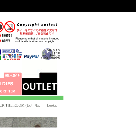
CK THE ROOM (Ex++/Ex+++ Looks: