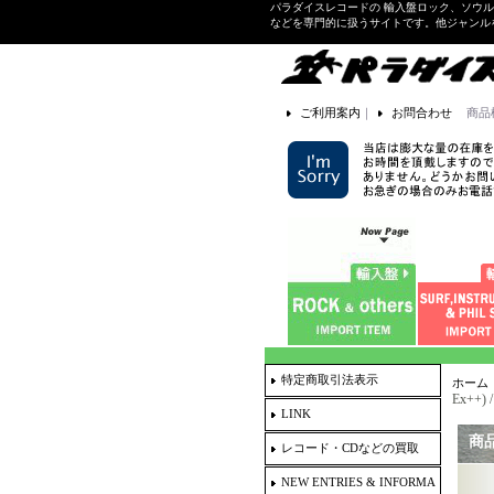
パラダイスレコードの 輸入盤ロック、ソウ
などを専門的に扱うサイトです。他ジャンル
ご利用案内
｜
お問合わせ
商品
特定商取引法表示
ホーム
Ex++) 
LINK
商
レコード・CDなどの買取
NEW ENTRIES & INFORMA