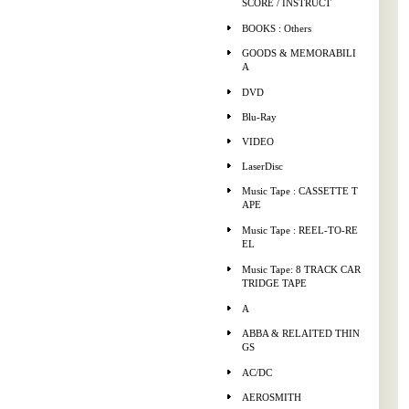
SCORE / INSTRUCT
BOOKS : Others
GOODS & MEMORABILI
A
DVD
Blu-Ray
VIDEO
LaserDisc
Music Tape : CASSETTE T
APE
Music Tape : REEL-TO-RE
EL
Music Tape: 8 TRACK CAR
TRIDGE TAPE
A
ABBA & RELAITED THIN
GS
AC/DC
AEROSMITH