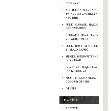
NEW WAVE :
NEO ROCKABILLY / NEO-
SWING / PSYCHOBILLY /
NEO R&R :
PUNK / GARAGE / HARDC
ORE / PUB ROCK ;
REGGAE & SKA & Blue Be
at + WORLD BEAT
SOUL / RHYTHM & BLUE
S : BLACK MUSIC
SINGER-SONGWRITER / F
OLK / TRAD. :
SoundTrack / Original Cast :
ROCK, SOUL VA
MUSIC MEMORABILIA /
GOODS & OTHERS
OTHERS
A to Zで探す
ACETATE