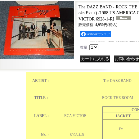
The DAZZ BAND - ROCK THE 
oks:Ex++) /1988 US AMERICA 
VICTOR 6928-1-R
]
販売価格
:
4,950円
(税込)
Facebookでシェア
数量
:
｜
ARTIST :
The DAZZ BAND
TITLE :
ROCK THE ROOM
CON
LABEL :
RCA VICTOR
JACKET
Ex++
No. :
6928-1-R