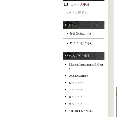
カートの中身
カートは空です。
ログイン
新規登録はこちら
ログインはこちら
ジャンル別で探す
Musical Instruments & Gear
s
ACCESSORIES
60's ROCK :
70's ROCK :
80's ROCK :
90's ROCK :
'00's ROCK / 2000's ~