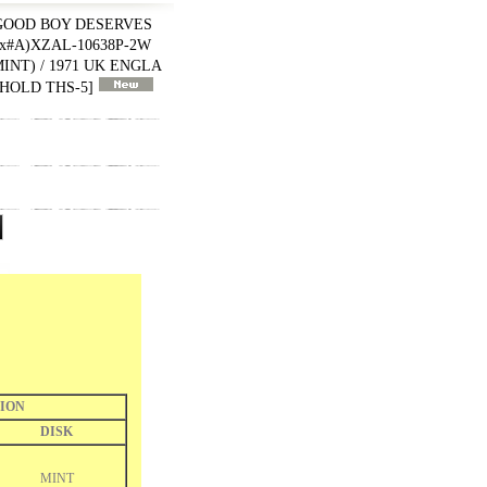
 GOOD BOY DESERVES
rix#A)XZAL-10638P-2W
MINT) / 1971 UK ENGLA
HOLD THS-5
]
ION
DISK
MINT