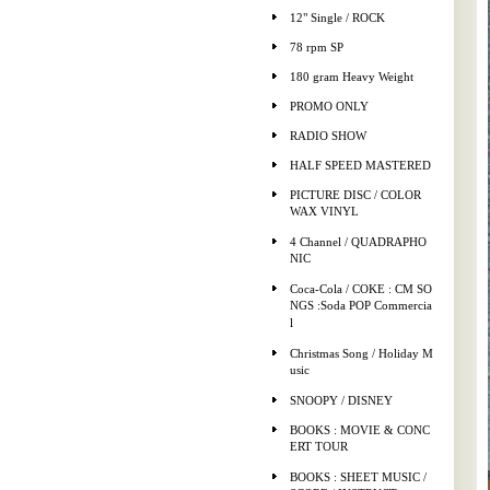
12" Single / ROCK
78 rpm SP
180 gram Heavy Weight
PROMO ONLY
RADIO SHOW
HALF SPEED MASTERED
PICTURE DISC / COLOR
WAX VINYL
4 Channel / QUADRAPHO
NIC
Coca-Cola / COKE : CM SO
NGS :Soda POP Commercia
l
Christmas Song / Holiday M
usic
SNOOPY / DISNEY
BOOKS : MOVIE & CONC
ERT TOUR
BOOKS : SHEET MUSIC /