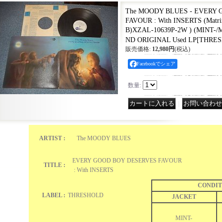
The MOODY BLUES - EVERY
FAVOUR : With INSERTS (Mat
B)XZAL-10639P-2W ) (MINT-/
ND ORIGINAL Used LP
[
THRES
販売価格
:
12,980円
(税込)
Facebookでシェア
数量
:
｜
ARTIST :
The MOODY BLUES
EVERY GOOD BOY DESERVES FAVOUR
TITLE :
: With INSERTS
CONDIT
LABEL :
THRESHOLD
JACKET
MINT-