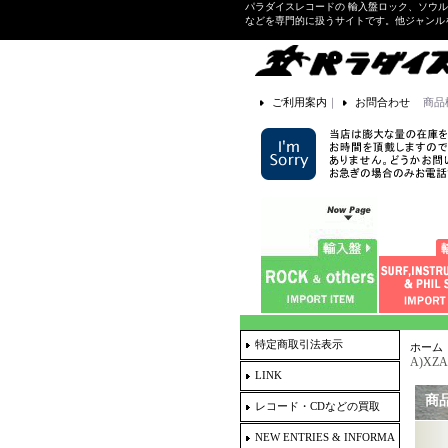
パラダイスレコードの 輸入盤ロック、ソウ
などを専門的に扱うサイトです。他ジャンル
ご利用案内
｜
お問合わせ
商品
特定商取引法表示
ホーム
A)XZAL
LINK
商
レコード・CDなどの買取
NEW ENTRIES & INFORMA