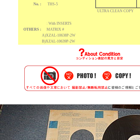
No. :
THS-5
ULTRA CLEAN COPY
: With INSERTS
OTHERS :
MATRIX #
A)XZAL-10638P-2W
B)
XZAL-10639P-2W