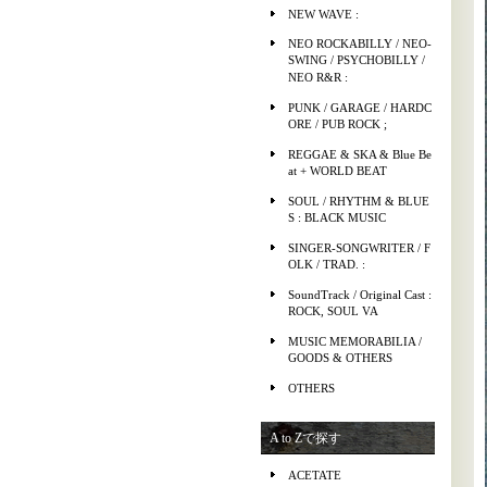
NEW WAVE :
NEO ROCKABILLY / NEO-
SWING / PSYCHOBILLY /
NEO R&R :
PUNK / GARAGE / HARDC
ORE / PUB ROCK ;
REGGAE & SKA & Blue Be
at + WORLD BEAT
SOUL / RHYTHM & BLUE
S : BLACK MUSIC
SINGER-SONGWRITER / F
OLK / TRAD. :
SoundTrack / Original Cast :
ROCK, SOUL VA
MUSIC MEMORABILIA /
GOODS & OTHERS
OTHERS
A to Zで探す
ACETATE