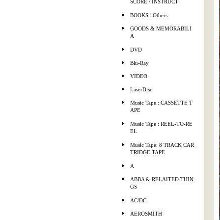
SCORE / INSTRUCT
BOOKS : Others
GOODS & MEMORABILI
A
DVD
Blu-Ray
VIDEO
LaserDisc
Music Tape : CASSETTE T
APE
Music Tape : REEL-TO-RE
EL
Music Tape: 8 TRACK CAR
TRIDGE TAPE
A
ABBA & RELAITED THIN
GS
AC/DC
AEROSMITH