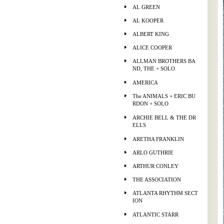
AL GREEN
AL KOOPER
ALBERT KING
ALICE COOPER
ALLMAN BROTHERS BA
ND, THE + SOLO
AMERICA
The ANIMALS + ERIC BU
RDON + SOLO
ARCHIE BELL & THE DR
ELLS
ARETHA FRANKLIN
ARLO GUTHRIE
ARTHUR CONLEY
THE ASSOCIATION
ATLANTA RHYTHM SECT
ION
ATLANTIC STARR