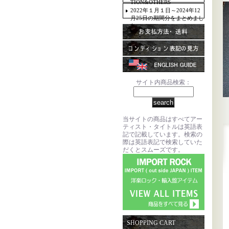
TION&OTHERS
2022年１月１日～2024年12
月25日の期間分をまとめまし
た。
サイト内商品検索：
当サイトの商品はすべてアー
ティスト・タイトルは英語表
記で記載しています。検索の
際は英語表記で検索していた
だくとスムーズです。
SHOPPING CART