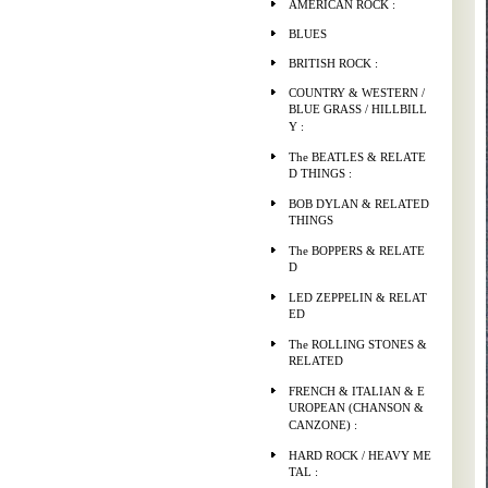
AMERICAN ROCK :
BLUES
BRITISH ROCK :
COUNTRY & WESTERN /
BLUE GRASS / HILLBILL
Y :
The BEATLES & RELATE
D THINGS :
BOB DYLAN & RELATED
THINGS
The BOPPERS & RELATE
D
LED ZEPPELIN & RELAT
ED
The ROLLING STONES &
RELATED
FRENCH & ITALIAN & E
UROPEAN (CHANSON &
CANZONE) :
HARD ROCK / HEAVY ME
TAL :