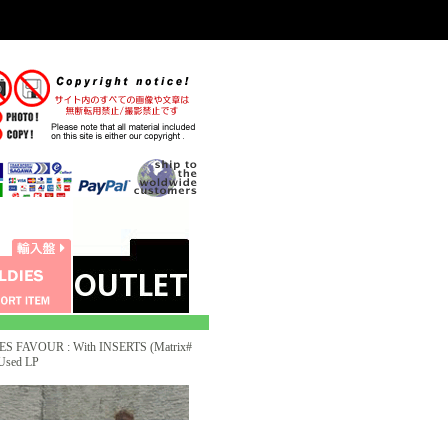
FAVOUR : With INSERTS (Matrix#
Used LP