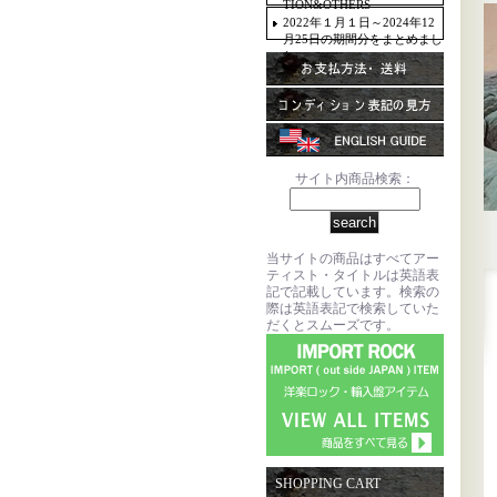
TION&OTHERS
2022年１月１日～2024年12
月25日の期間分をまとめまし
た。
サイト内商品検索：
当サイトの商品はすべてアー
ティスト・タイトルは英語表
記で記載しています。検索の
際は英語表記で検索していた
だくとスムーズです。
SHOPPING CART