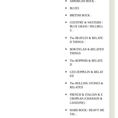
AMERICAN ROCK :
BLUES
BRITISH ROCK :
COUNTRY & WESTERN /
BLUE GRASS / HILLBILL
Y :
The BEATLES & RELATE
D THINGS :
BOB DYLAN & RELATED
THINGS
The BOPPERS & RELATE
D
LED ZEPPELIN & RELAT
ED
The ROLLING STONES &
RELATED
FRENCH & ITALIAN & E
UROPEAN (CHANSON &
CANZONE) :
HARD ROCK / HEAVY ME
TAL :