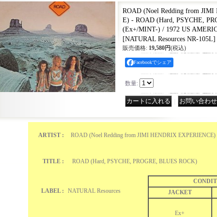
ROAD (Noel Redding from JI
E) - ROAD (Hard, PSYCHE, P
(Ex+/MINT-) / 1972 US AMERI
[
NATURAL Resources NR-105L
]
販売価格
:
19,580円
(税込)
Facebookでシェア
数量
:
｜
ARTIST :
ROAD (Noel Redding from JIMI HENDRIX EXPERIENCE
TITLE :
ROAD (Hard, PSYCHE, PROGRE, BLUES ROCK)
CONDIT
LABEL :
NATURAL Resources
JACKET
Ex+