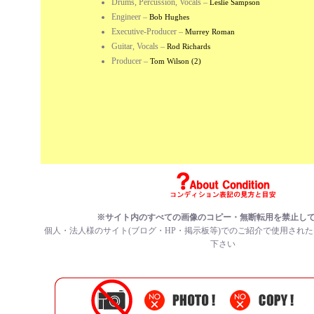
Drums, Percussion, Vocals
–
Leslie Sampson
Engineer
–
Bob Hughes
Executive-Producer
–
Murrey Roman
Guitar, Vocals
–
Rod Richards
Producer
–
Tom Wilson (2)
※サイト内のすべての画像のコピー・無断転用を禁止し
個人・法人様のサイト(ブログ・HP・掲示板等)でのご紹介で使用され
下さい