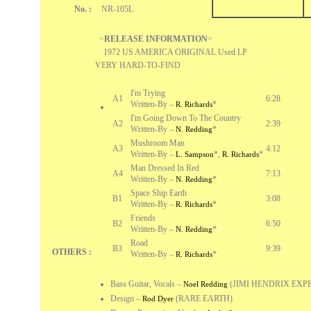
No. :
NR-105L
<
RELEASE INFORMATION
>
1972 US AMERICA ORIGINAL Used LP
VERY HARD-TO-FIND
I'm Trying
A1
6:28
Written-By –
*
R. Richards
I'm Going Down To The Country
A2
2:39
Written-By –
*
N. Redding
Mushroom Man
A3
4:12
Written-By –
*
,
*
L. Sampson
R. Richards
Man Dressed In Red
A4
7:13
Written-By –
*
N. Redding
Space Ship Earth
B1
3:08
Written-By –
*
R. Richards
Friends
B2
6:50
Written-By –
*
N. Redding
Road
B3
9:39
OTHERS :
Written-By –
*
R. Richards
Bass Guitar, Vocals
–
(JIMI HENDRIX EXP
Noel Redding
Design
–
(RARE EARTH)
Rod Dyer