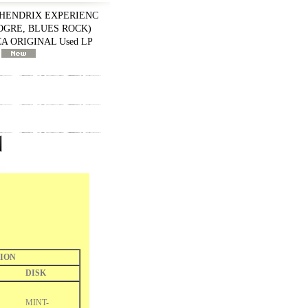
MI HENDRIX EXPERIENC
ROGRE, BLUES ROCK)
CA ORIGINAL Used LP
)
ION
DISK
MINT-