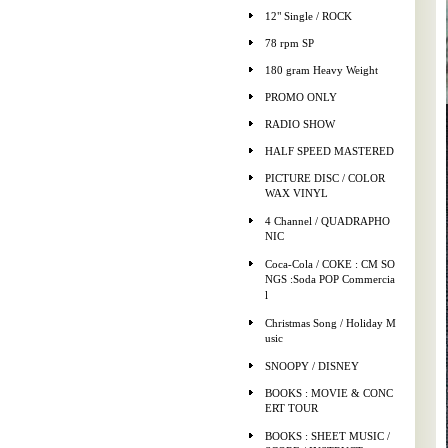
12" Single / ROCK
78 rpm SP
180 gram Heavy Weight
PROMO ONLY
RADIO SHOW
HALF SPEED MASTERED
PICTURE DISC / COLOR
WAX VINYL
4 Channel / QUADRAPHO
NIC
Coca-Cola / COKE : CM SO
NGS :Soda POP Commercia
l
Christmas Song / Holiday M
usic
SNOOPY / DISNEY
BOOKS : MOVIE & CONC
ERT TOUR
BOOKS : SHEET MUSIC /