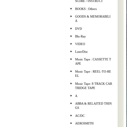
SCORE / INSTRUCT
BOOKS : Others
GOODS & MEMORABILI
A
DVD
Blu-Ray
VIDEO
LaserDisc
Music Tape : CASSETTE T
APE
Music Tape : REEL-TO-RE
EL
Music Tape: 8 TRACK CAR
TRIDGE TAPE
A
ABBA & RELAITED THIN
GS
AC/DC
AEROSMITH