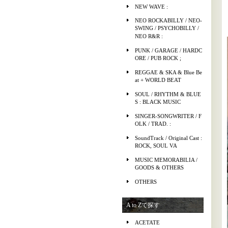
NEW WAVE :
NEO ROCKABILLY / NEO-
SWING / PSYCHOBILLY /
NEO R&R :
PUNK / GARAGE / HARDC
ORE / PUB ROCK ;
REGGAE & SKA & Blue Be
at + WORLD BEAT
SOUL / RHYTHM & BLUE
S : BLACK MUSIC
SINGER-SONGWRITER / F
OLK / TRAD. :
SoundTrack / Original Cast :
ROCK, SOUL VA
MUSIC MEMORABILIA /
GOODS & OTHERS
OTHERS
A to Zで探す
ACETATE