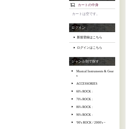
カートの中身
カートは空です。
ログイン
新規登録はこちら
ログインはこちら
ジャンル別で探す
Musical Instruments & Gear
s
ACCESSORIES
60's ROCK :
70's ROCK :
80's ROCK :
90's ROCK :
'00's ROCK / 2000's ~