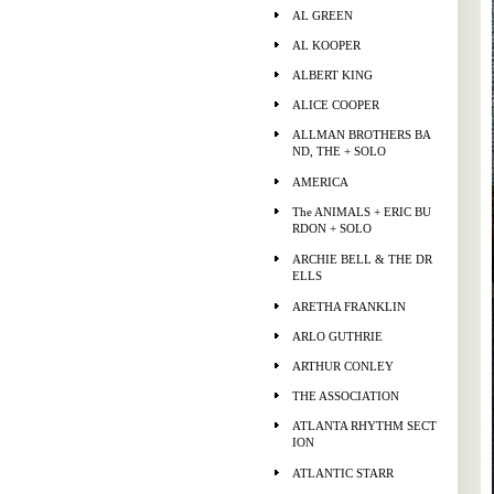
AL GREEN
AL KOOPER
ALBERT KING
ALICE COOPER
ALLMAN BROTHERS BA
ND, THE + SOLO
AMERICA
The ANIMALS + ERIC BU
RDON + SOLO
ARCHIE BELL & THE DR
ELLS
ARETHA FRANKLIN
ARLO GUTHRIE
ARTHUR CONLEY
THE ASSOCIATION
ATLANTA RHYTHM SECT
ION
ATLANTIC STARR