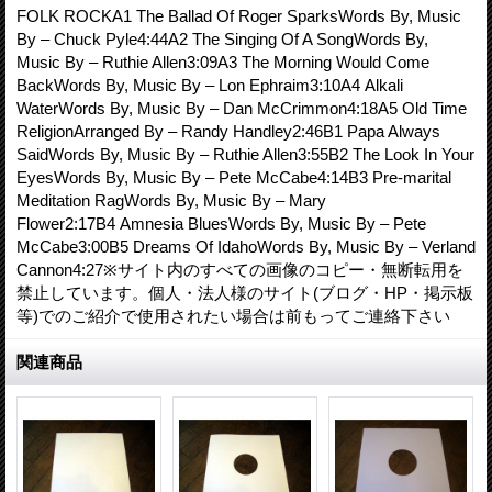
FOLK ROCKA1 The Ballad Of Roger SparksWords By, Music
By – Chuck Pyle4:44A2 The Singing Of A SongWords By,
Music By – Ruthie Allen3:09A3 The Morning Would Come
BackWords By, Music By – Lon Ephraim3:10A4 Alkali
WaterWords By, Music By – Dan McCrimmon4:18A5 Old Time
ReligionArranged By – Randy Handley2:46B1 Papa Always
SaidWords By, Music By – Ruthie Allen3:55B2 The Look In Your
EyesWords By, Music By – Pete McCabe4:14B3 Pre-marital
Meditation RagWords By, Music By – Mary
Flower2:17B4 Amnesia BluesWords By, Music By – Pete
McCabe3:00B5 Dreams Of IdahoWords By, Music By – Verland
Cannon4:27※サイト内のすべての画像のコピー・無断転用を
禁止しています。個人・法人様のサイト(ブログ・HP・掲示板
等)でのご紹介で使用されたい場合は前もってご連絡下さい
関連商品