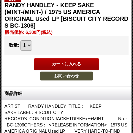
RANDY HANDLEY - KEEP SAKE
(MINT-/MINT-) / 1975 US AMERICA
ORIGINAL Used LP
[BISCUIT CITY RECORD
S BC-1306]
販売価格
:
6,380円
(税込)
数量
:
商品詳細
ARTIST : RANDY HANDLEY TITLE : KEEP
SAKE LABEL : BISCUIT CITY
RECORDS CONDITIONJACKETDISKEx++MINT- No. :
BC-1306OTHERS : <RELEASE INFORMATION> 1975 US
AMERICA ORIGINAL Used LP VERY HARD-TO-FIND