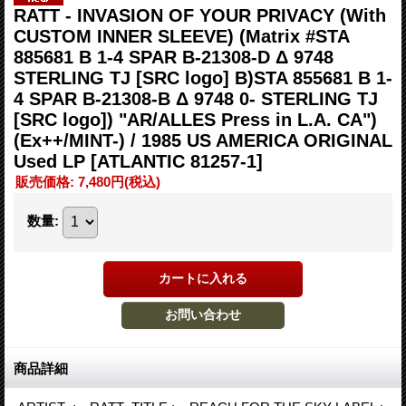
RATT - INVASION OF YOUR PRIVACY (With
CUSTOM INNER SLEEVE) (Matrix #STA
885681 B 1-4 SPAR B-21308-D Δ 9748
STERLING TJ [SRC logo] B)STA 855681 B 1-
4 SPAR B-21308-B Δ 9748 0- STERLING TJ
[SRC logo]) "AR/ALLES Press in L.A. CA")
(Ex++/MINT-) / 1985 US AMERICA ORIGINAL
Used LP
[ATLANTIC 81257-1]
販売価格
:
7,480円
(税込)
数量
:
商品詳細