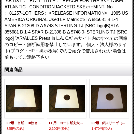
ARTIST : RATT TITLE : REACH FOR THE SKY LABEL :
ATLANTIC CONDITIONJACKETDISKEx++MINT- No.
: 81257-1OTHERS : <RELEASE INFORMATION> 1985 US
AMERICA ORIGINAL Used LP Matrix #STA 885681 B 1-4
SPAR B-21308-D Δ 9748 STERLING TJ [SRC logo]B)STA
855681 B 1-4 SPAR B-21308-B Δ 9748 0- STERLING TJ [SRC
logo] "AR/ALLES Press in L.A. CA" ※サイト内のすべての画像
のコピー・無断転用を禁止しています。 個人・法人様のサイ
ト(ブログ・HP・掲示板等)でのご紹介で使用されたい場合は
前もってご連絡下さい
関連商品
LP用 台紙 10枚セット
LP用 コート紙丸穴ジャケ 10枚セット
LP用 紙スリーヴ（レギュラー 四角の角） 10枚セット
825円
(税込)
2,190円
(税込)
1,470円
(税込)